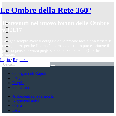
Le Ombre della Rete 360°
Benvenuti nel nuovo forum delle Ombre
v.3.3.17
Bisogna sempre avere il coraggio delle proprie idee e non temere le
conseguenze perchè l’uomo è libero solo quando può esprimere il
proprio pensiero senza piegarsi ai condizionamenti. (Charlie
Chaplin)
Login
/
Registrati
Collegamenti Rapidi
FAQ
Regole
Contattaci
Argomenti senza risposta
Argomenti attivi
Cerca
FAQ