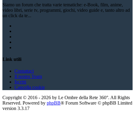
Siamo un forum che tratta varie tematiche: e-Book, film, anime,
video libri, serie tv, programmi, giochi, video guide e, tanto altro ad
un click da te...
Link utili
Contattaci
Il nostro Team
Iscritti
Cancella cookie
Copyright ©
2016
-
2026
by Le Ombre della Rete 360°. All Rights
Reserved. Powered by
phpBB
® Forum Software © phpBB Limited
version
3.3.17