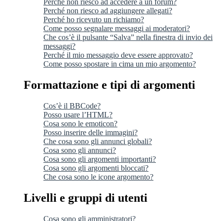
Perché non riesco ad accedere a un forum?
Perché non riesco ad aggiungere allegati?
Perché ho ricevuto un richiamo?
Come posso segnalare messaggi ai moderatori?
Che cos’è il pulsante “Salva” nella finestra di invio dei
messaggi?
Perché il mio messaggio deve essere approvato?
Come posso spostare in cima un mio argomento?
Formattazione e tipi di argomenti
Cos’è il BBCode?
Posso usare l’HTML?
Cosa sono le emoticon?
Posso inserire delle immagini?
Che cosa sono gli annunci globali?
Cosa sono gli annunci?
Cosa sono gli argomenti importanti?
Cosa sono gli argomenti bloccati?
Che cosa sono le icone argomento?
Livelli e gruppi di utenti
Cosa sono gli amministratori?