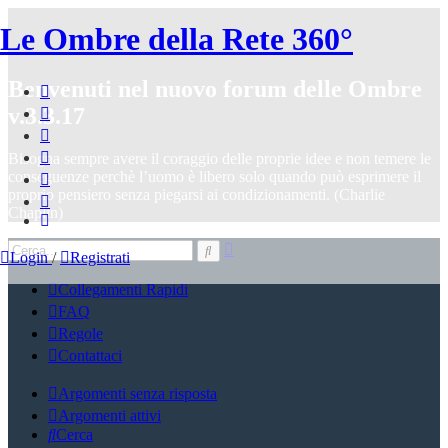
Le Ombre della Rete 360°
Benvenuti nel nuovo forum delle Ombre
v.3.3.17
Bisogna sempre avere il coraggio delle proprie idee e non temere le
conseguenze perchè l’uomo è libero solo quando può esprimere il
proprio pensiero senza piegarsi ai condizionamenti. (Charlie
Chaplin)
Login
/
Registrati
Collegamenti Rapidi
FAQ
Regole
Contattaci
Argomenti senza risposta
Argomenti attivi
Cerca