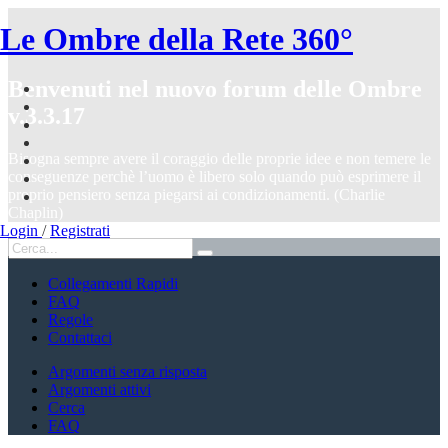
Le Ombre della Rete 360°
Benvenuti nel nuovo forum delle Ombre
v.3.3.17
Bisogna sempre avere il coraggio delle proprie idee e non temere le
conseguenze perchè l’uomo è libero solo quando può esprimere il
proprio pensiero senza piegarsi ai condizionamenti. (Charlie
Chaplin)
Login
/
Registrati
Collegamenti Rapidi
FAQ
Regole
Contattaci
Argomenti senza risposta
Argomenti attivi
Cerca
FAQ