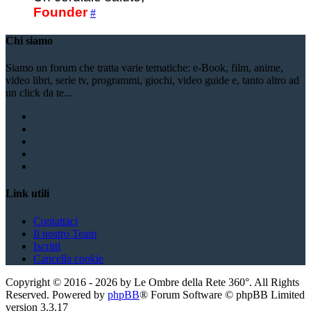
Founder
#
Chi siamo
Siamo un forum che tratta varie tematiche: e-Book, film, anime,
video libri, serie tv, programmi, giochi, video guide e, tanto altro ad
un click da te...
Link utili
Contattaci
Il nostro Team
Iscritti
Cancella cookie
Copyright ©
2016
-
2026
by Le Ombre della Rete 360°. All Rights
Reserved. Powered by
phpBB
® Forum Software © phpBB Limited
version
3.3.17