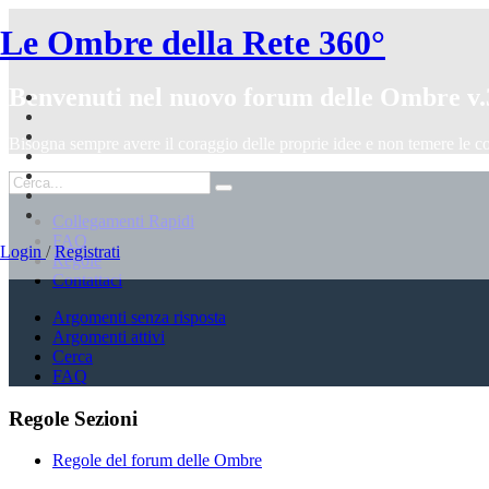
Le Ombre della Rete 360°
Benvenuti nel nuovo forum delle Ombre v.
Bisogna sempre avere il coraggio delle proprie idee e non temere le c
Collegamenti Rapidi
FAQ
Login
/
Registrati
Regole
Contattaci
Argomenti senza risposta
Argomenti attivi
Cerca
FAQ
Regole Sezioni
Regole del forum delle Ombre