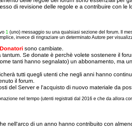
mento delle regole del forum sono essenziali per garan
esso di revisione delle regole e a contribuire con le
ivo
1
(uno) messaggio su una qualsiasi sezione del forum. Il me
ice, invece di ringraziare un determinato Autore per visualizz
Donatori
sono cambiate.
 tantum. Se donate è perchè volete sostenere il for
come tanti hanno segnalato) un abbonamento, ma un 
ificherà tutti quegli utenti che negli anni hanno conti
enuto il forum.
sti del Server e l'acquisto di nuovo materiale da pos
nazione nel tempo (utenti registrati dal 2016 e che da allora c
ti che nell'arco di un anno hanno contribuito con alme