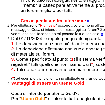
In conclusione, l’adeguamento e l’aggiorna
i membri a partecipare attivamente al proc
un forum migliore per tutti.
Grazie per la vostra attenzione
#
Per effettuare le "
Richieste
" occorre avere almeno all'att
messaggio. Cosa si intende per messaggi sul forum? Sempl
vedrai che così facendo potrai postare le tue richieste!
#
Dal 01/01/2024 le regole per quanto riguarda i
1.
Le donazioni non sono più da intendersi una
2.
La donazione effettuata non vuole essere (
di materiale sul forum.
3.
Come specificato al punto (
1
) il sistema ver
registrati" tutti quelli che non hanno più (
*
) sost
4.
Tali donazioni, serviranno per mantenere i co
(
*
) ad esempio utenti che hanno effettuato una singola do
Vantaggi di essere un utente Gold
Cosa si intende per utente Gold?,
Per "
Utenti Gold
" si intende tutti quegli uten