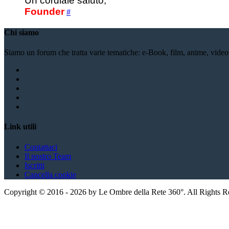
Un cordiale saluto,
Founder
#
Chi siamo
Siamo un forum che tratta varie tematiche: e-Book, film, anime, video li
Link utili
Contattaci
Il nostro Team
Iscritti
Cancella cookie
Copyright ©
2016
-
2026
by Le Ombre della Rete 360°. All Rights 