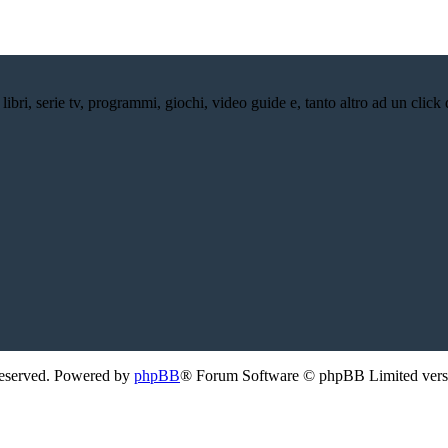
bri, serie tv, programmi, giochi, video guide e, tanto altro ad un click d
Reserved. Powered by
phpBB
® Forum Software © phpBB Limited ver