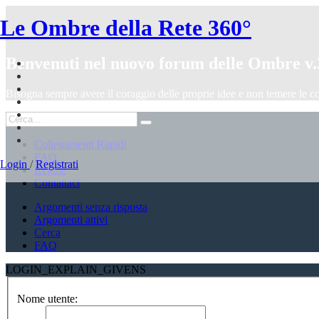
Le Ombre della Rete 360°
Benvenuti nel nuovo forum delle Ombre v.
Bisogna sempre avere il coraggio delle proprie idee e non temere le c
Collegamenti Rapidi
FAQ
Login
/
Registrati
Regole
Contattaci
Argomenti senza risposta
Argomenti attivi
Cerca
FAQ
LOGIN_EXPLAIN_GIVENS
Nome utente: