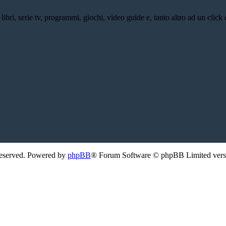
bri, serie tv, programmi, giochi, video guide e, tanto altro ad un click d
Reserved. Powered by
phpBB
® Forum Software © phpBB Limited ver