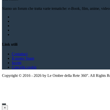
Siamo un forum che tratta varie tematiche: e-Book, film, anime, video li
Link utili
Contattaci
Il nostro Team
Iscritti
Cancella cookie
Copyright ©
2016
-
2026
by Le Ombre della Rete 360°. All Rights 
×