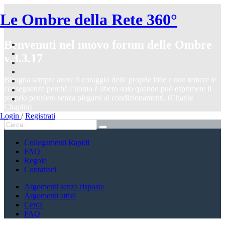
Le Ombre della Rete 360°
Benvenuti nel nuovo forum delle Ombre
v.3.3.17
Bisogna sempre avere il coraggio delle proprie idee e non temere le
conseguenze perchè l’uomo è libero solo quando può esprimere il
proprio pensiero senza piegarsi ai condizionamenti. (Charlie
Chaplin)
Login
/
Registrati
Collegamenti Rapidi
FAQ
Regole
Contattaci
Argomenti senza risposta
Argomenti attivi
Cerca
FAQ