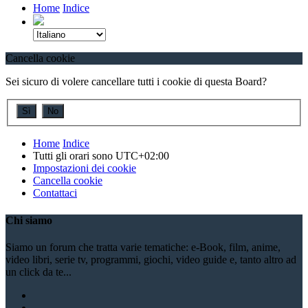
Home
Indice
Cancella cookie
Sei sicuro di volere cancellare tutti i cookie di questa Board?
Home
Indice
Tutti gli orari sono
UTC+02:00
Impostazioni dei cookie
Cancella cookie
Contattaci
Chi siamo
Siamo un forum che tratta varie tematiche: e-Book, film, anime,
video libri, serie tv, programmi, giochi, video guide e, tanto altro ad
un click da te...