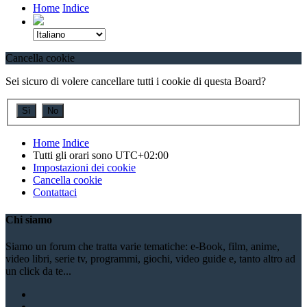
Home
Indice
Cancella cookie
Sei sicuro di volere cancellare tutti i cookie di questa Board?
Home
Indice
Tutti gli orari sono
UTC+02:00
Impostazioni dei cookie
Cancella cookie
Contattaci
Chi siamo
Siamo un forum che tratta varie tematiche: e-Book, film, anime,
video libri, serie tv, programmi, giochi, video guide e, tanto altro ad
un click da te...