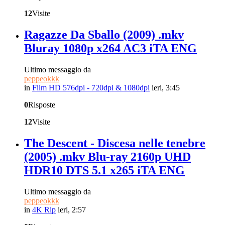
12
Visite
Ragazze Da Sballo (2009) .mkv
Bluray 1080p x264 AC3 iTA ENG
Ultimo messaggio da
peppeokkk
in
Film HD 576dpi - 720dpi & 1080dpi
ieri, 3:45
0
Risposte
12
Visite
The Descent - Discesa nelle tenebre
(2005) .mkv Blu-ray 2160p UHD
HDR10 DTS 5.1 x265 iTA ENG
Ultimo messaggio da
peppeokkk
in
4K Rip
ieri, 2:57