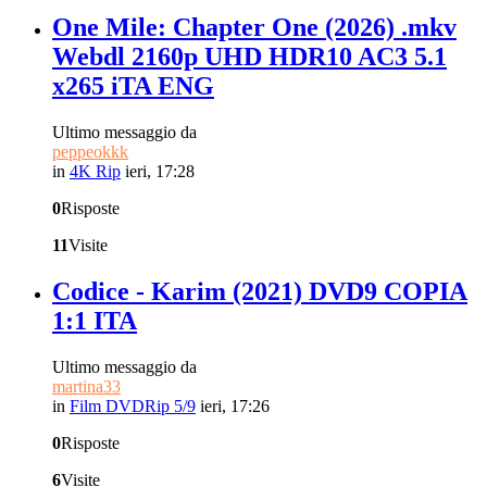
One Mile: Chapter One (2026) .mkv
Webdl 2160p UHD HDR10 AC3 5.1
x265 iTA ENG
Ultimo messaggio da
peppeokkk
in
4K Rip
ieri, 17:28
0
Risposte
11
Visite
Codice - Karim (2021) DVD9 COPIA
1:1 ITA
Ultimo messaggio da
martina33
in
Film DVDRip 5/9
ieri, 17:26
0
Risposte
6
Visite