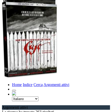
Home
Indice
Cerca
Argomenti attivi
Argomenti attivi
La ricerca ha trovato 263 risultati