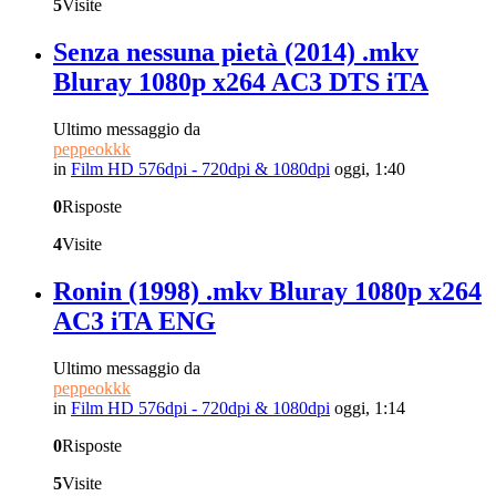
5
Visite
Senza nessuna pietà (2014) .mkv
Bluray 1080p x264 AC3 DTS iTA
Ultimo messaggio da
peppeokkk
in
Film HD 576dpi - 720dpi & 1080dpi
oggi, 1:40
0
Risposte
4
Visite
Ronin (1998) .mkv Bluray 1080p x264
AC3 iTA ENG
Ultimo messaggio da
peppeokkk
in
Film HD 576dpi - 720dpi & 1080dpi
oggi, 1:14
0
Risposte
5
Visite