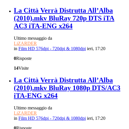
La Città Verrà Distrutta All’Alba
(2010).mkv BluRay 720p DTS iTA
AC3 iTA-ENG x264
Ultimo messaggio da
LiZARDER
in
Film HD 576dpi - 720dpi & 1080dpi
ieri, 17:20
0
Risposte
14
Visite
La Città Verrà Distrutta All’Alba
(2010).mkv BluRay 1080p DTS/AC3
iTA-ENG x264
Ultimo messaggio da
LiZARDER
in
Film HD 576dpi - 720dpi & 1080dpi
ieri, 17:20
0
Risposte