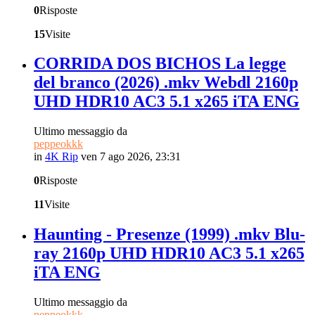
0
Risposte
15
Visite
CORRIDA DOS BICHOS La legge
del branco (2026) .mkv Webdl 2160p
UHD HDR10 AC3 5.1 x265 iTA ENG
Ultimo messaggio da
peppeokkk
in
4K Rip
ven 7 ago 2026, 23:31
0
Risposte
11
Visite
Haunting - Presenze (1999) .mkv Blu-
ray 2160p UHD HDR10 AC3 5.1 x265
iTA ENG
Ultimo messaggio da
peppeokkk