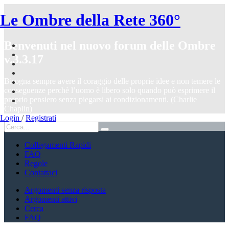
Le Ombre della Rete 360°
Benvenuti nel nuovo forum delle Ombre
v.3.3.17
Bisogna sempre avere il coraggio delle proprie idee e non temere le
conseguenze perchè l’uomo è libero solo quando può esprimere il
proprio pensiero senza piegarsi ai condizionamenti. (Charlie
Chaplin)
Login
/
Registrati
Collegamenti Rapidi
FAQ
Regole
Contattaci
Argomenti senza risposta
Argomenti attivi
Cerca
FAQ