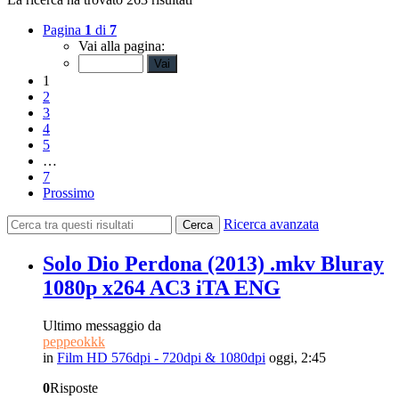
Pagina
1
di
7
Vai alla pagina:
1
2
3
4
5
…
7
Prossimo
Ricerca avanzata
Cerca
Solo Dio Perdona (2013) .mkv Bluray
1080p x264 AC3 iTA ENG
Ultimo messaggio da
peppeokkk
in
Film HD 576dpi - 720dpi & 1080dpi
oggi, 2:45
0
Risposte