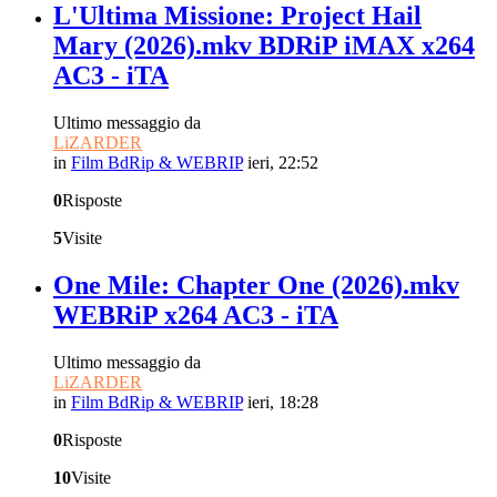
L'Ultima Missione: Project Hail
Mary (2026).mkv BDRiP iMAX x264
AC3 - iTA
Ultimo messaggio da
LiZARDER
in
Film BdRip & WEBRIP
ieri, 22:52
0
Risposte
5
Visite
One Mile: Chapter One (2026).mkv
WEBRiP x264 AC3 - iTA
Ultimo messaggio da
LiZARDER
in
Film BdRip & WEBRIP
ieri, 18:28
0
Risposte
10
Visite