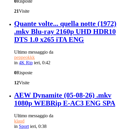
0
Risposte
21
Visite
Quante volte... quella notte (1972)
.mkv Blu-ray 2160p UHD HDR10
DTS 1.0 x265 iTA ENG
Ultimo messaggio da
peppeokkk
in
4K Rip
ieri, 0:42
0
Risposte
12
Visite
AEW Dynamite (05-08-26) .mkv
1080p WEBRip E-AC3 ENG SPA
Ultimo messaggio da
klaud
in
Sport
ieri, 0:38