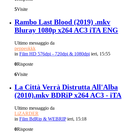
5
Visite
Rambo Last Blood (2019) .mkv
Bluray 1080p x264 AC3 iTA ENG
Ultimo messaggio da
peppeokkk
in
Film HD 576dpi - 720dpi & 1080dpi
ieri, 15:55
0
Risposte
6
Visite
La Città Verrà Distrutta All'Alba
(2010).mkv BDRiP x264 AC3 - iTA
Ultimo messaggio da
LiZARDER
in
Film BdRip & WEBRIP
ieri, 15:18
0
Risposte