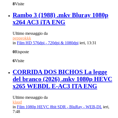
8
Visite
Rambo 3 (1988) .mkv Bluray 1080p
x264 AC3 iTA ENG
Ultimo messaggio da
peppeokkk
in
Film HD 576dpi - 720dpi & 1080dpi
ieri, 13:31
0
Risposte
6
Visite
CORRIDA DOS BICHOS La legge
del branco (2026) .mkv 1080p HEVC
x265 WEBDL E-AC3 ITA ENG
Ultimo messaggio da
klaud
in
Film 1080p HEVC 8bit SDR - BluRay - WEB-DL
ieri,
7:48