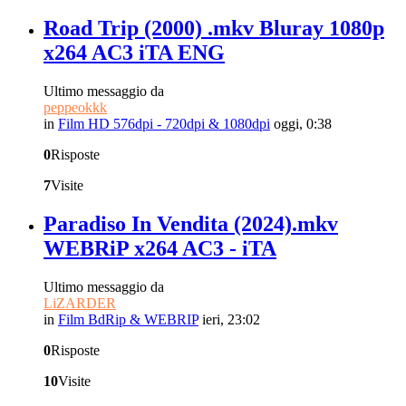
Road Trip (2000) .mkv Bluray 1080p
x264 AC3 iTA ENG
Ultimo messaggio da
peppeokkk
in
Film HD 576dpi - 720dpi & 1080dpi
oggi, 0:38
0
Risposte
7
Visite
Paradiso In Vendita (2024).mkv
WEBRiP x264 AC3 - iTA
Ultimo messaggio da
LiZARDER
in
Film BdRip & WEBRIP
ieri, 23:02
0
Risposte
10
Visite