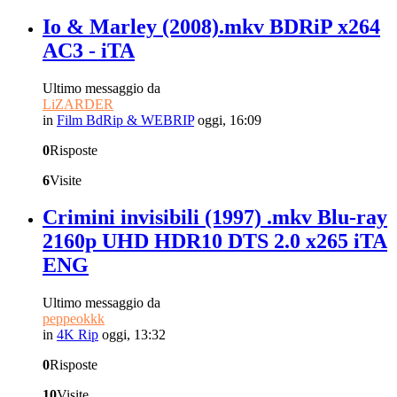
Io & Marley (2008).mkv BDRiP x264
AC3 - iTA
Ultimo messaggio da
LiZARDER
in
Film BdRip & WEBRIP
oggi, 16:09
0
Risposte
6
Visite
Crimini invisibili (1997) .mkv Blu-ray
2160p UHD HDR10 DTS 2.0 x265 iTA
ENG
Ultimo messaggio da
peppeokkk
in
4K Rip
oggi, 13:32
0
Risposte
10
Visite