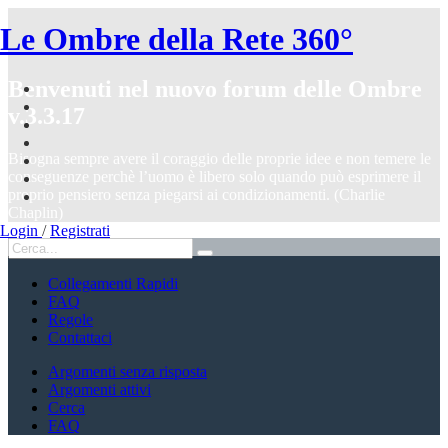
Le Ombre della Rete 360°
Benvenuti nel nuovo forum delle Ombre
v.3.3.17
Bisogna sempre avere il coraggio delle proprie idee e non temere le
conseguenze perchè l’uomo è libero solo quando può esprimere il
proprio pensiero senza piegarsi ai condizionamenti. (Charlie
Chaplin)
Login
/
Registrati
Collegamenti Rapidi
FAQ
Regole
Contattaci
Argomenti senza risposta
Argomenti attivi
Cerca
FAQ