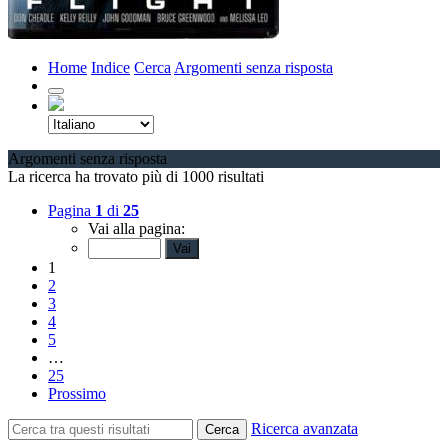
Home
Indice
Cerca
Argomenti senza risposta
Argomenti senza risposta
La ricerca ha trovato più di 1000 risultati
Pagina
1
di
25
Vai alla pagina:
1
2
3
4
5
…
25
Prossimo
Ricerca avanzata
Cerca