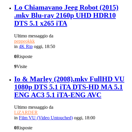
Lo Chiamavano Jeeg Robot (2015)
.mkv Blu-ray 2160p UHD HDR10
DTS 5.1 x265 iTA
Ultimo messaggio da
peppeokkk
in
4K Rip
oggi, 18:50
0
Risposte
9
Visite
Io & Marley (2008).mkv FullHD VU
1080p DTS 5.1 iTA DTS-HD MA 5.1
ENG AC3 5.1 iTA-ENG AVC
Ultimo messaggio da
LiZARDER
in
Film VU (Video Untouched)
oggi, 18:00
0
Risposte