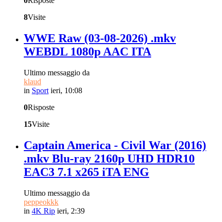
0
Risposte
8
Visite
WWE Raw (03-08-2026) .mkv
WEBDL 1080p AAC ITA
Ultimo messaggio da
klaud
in
Sport
ieri, 10:08
0
Risposte
15
Visite
Captain America - Civil War (2016)
.mkv Blu-ray 2160p UHD HDR10
EAC3 7.1 x265 iTA ENG
Ultimo messaggio da
peppeokkk
in
4K Rip
ieri, 2:39