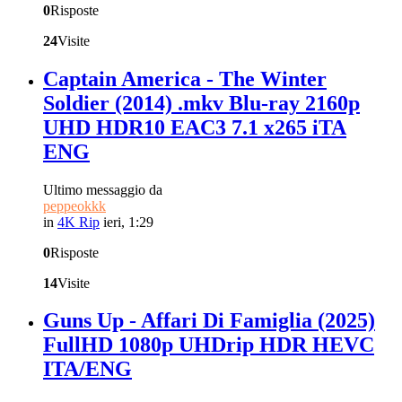
0
Risposte
24
Visite
Captain America - The Winter
Soldier (2014) .mkv Blu-ray 2160p
UHD HDR10 EAC3 7.1 x265 iTA
ENG
Ultimo messaggio da
peppeokkk
in
4K Rip
ieri, 1:29
0
Risposte
14
Visite
Guns Up - Affari Di Famiglia (2025)
FullHD 1080p UHDrip HDR HEVC
ITA/ENG