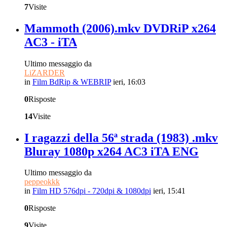
7
Visite
Mammoth (2006).mkv DVDRiP x264
AC3 - iTA
Ultimo messaggio da
LiZARDER
in
Film BdRip & WEBRIP
ieri, 16:03
0
Risposte
14
Visite
I ragazzi della 56ª strada (1983) .mkv
Bluray 1080p x264 AC3 iTA ENG
Ultimo messaggio da
peppeokkk
in
Film HD 576dpi - 720dpi & 1080dpi
ieri, 15:41
0
Risposte
9
Visite