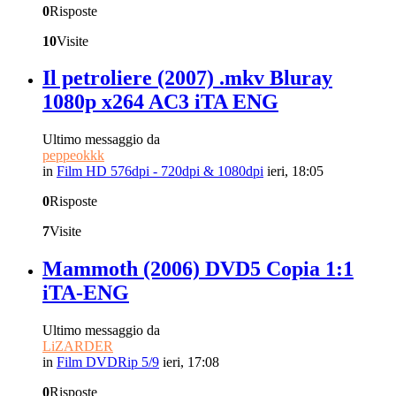
0
Risposte
10
Visite
Il petroliere (2007) .mkv Bluray
1080p x264 AC3 iTA ENG
Ultimo messaggio da
peppeokkk
in
Film HD 576dpi - 720dpi & 1080dpi
ieri, 18:05
0
Risposte
7
Visite
Mammoth (2006) DVD5 Copia 1:1
iTA-ENG
Ultimo messaggio da
LiZARDER
in
Film DVDRip 5/9
ieri, 17:08
0
Risposte