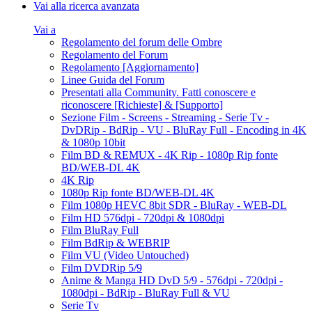
Vai alla ricerca avanzata
Vai a
Regolamento del forum delle Ombre
Regolamento del Forum
Regolamento [Aggiornamento]
Linee Guida del Forum
Presentati alla Community. Fatti conoscere e
riconoscere [Richieste] & [Supporto]
Sezione Film - Screens - Streaming - Serie Tv -
DvDRip - BdRip - VU - BluRay Full - Encoding in 4K
& 1080p 10bit
Film BD & REMUX - 4K Rip - 1080p Rip fonte
BD/WEB-DL 4K
4K Rip
1080p Rip fonte BD/WEB-DL 4K
Film 1080p HEVC 8bit SDR - BluRay - WEB-DL
Film HD 576dpi - 720dpi & 1080dpi
Film BluRay Full
Film BdRip & WEBRIP
Film VU (Video Untouched)
Film DVDRip 5/9
Anime & Manga HD DvD 5/9 - 576dpi - 720dpi -
1080dpi - BdRip - BluRay Full & VU
Serie Tv