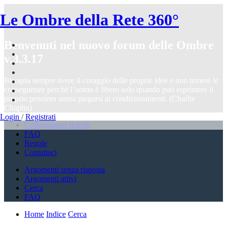
Le Ombre della Rete 360°
Benvenuti nel nuovo forum delle Ombre
v.3.3.17
Bisogna sempre avere il coraggio delle proprie idee e non temere le
conseguenze perchè l’uomo è libero solo quando può esprimere il
proprio pensiero senza piegarsi ai condizionamenti. (Charlie
Chaplin)
Login
/
Registrati
Collegamenti Rapidi
FAQ
Regole
Contattaci
Argomenti senza risposta
Argomenti attivi
Cerca
FAQ
Home
Indice
Cerca