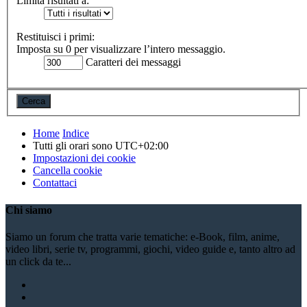
Limita risultati a:
Restituisci i primi:
Imposta su 0 per visualizzare l’intero messaggio.
Caratteri dei messaggi
Home
Indice
Tutti gli orari sono
UTC+02:00
Impostazioni dei cookie
Cancella cookie
Contattaci
Chi siamo
Siamo un forum che tratta varie tematiche: e-Book, film, anime,
video libri, serie tv, programmi, giochi, video guide e, tanto altro ad
un click da te...