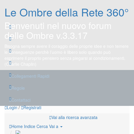
Le Ombre della Rete 360°
Benvenuti nel nuovo forum
delle Ombre v.3.3.17
Bisogna sempre avere il coraggio delle proprie idee e non temere
le conseguenze perchè l’uomo è libero solo quando può
esprimere il proprio pensiero senza piegarsi ai condizionamenti.
(Charlie Chaplin)
Collegamenti Rapidi
Regole
Contattaci
Login
/
Registrati
Vai alla ricerca avanzata
Home
Indice
Cerca
Vai a