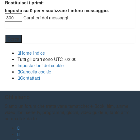
Restituisci i primi:
Imposta su 0 per visualizzare l’intero messaggio.
Caratteri dei messaggi
Home
Indice
Tutti gli orari sono
UTC+02:00
Impostazioni dei cookie
Cancella cookie
Contattaci
Chi siamo
Siamo un forum che tratta varie tematiche: e-Book, film, anime,
video libri, serie tv, programmi, giochi, video guide e, tanto altro
ad un click da te...