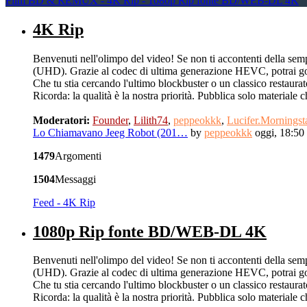
Film BD & REMUX - 4K Rip - 1080p Rip fonte BD/WEB-DL 4K
4K Rip
Benvenuti nell'olimpo del video! Se non ti accontenti della sempl
(UHD). Grazie al codec di ultima generazione HEVC, potrai gode
Che tu stia cercando l'ultimo blockbuster o un classico restaurato,
Ricorda: la qualità è la nostra priorità. Pubblica solo materia
Moderatori:
Founder
,
Lilith74
,
peppeokkk
,
Lucifer.Morningst
Lo Chiamavano Jeeg Robot (201…
by
peppeokkk
oggi, 18:50
1479
Argomenti
1504
Messaggi
Feed - 4K Rip
1080p Rip fonte BD/WEB-DL 4K
Benvenuti nell'olimpo del video! Se non ti accontenti della sempl
(UHD). Grazie al codec di ultima generazione HEVC, potrai gode
Che tu stia cercando l'ultimo blockbuster o un classico restaurato,
Ricorda: la qualità è la nostra priorità. Pubblica solo materia