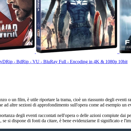
- DvDRip - BdRip - VU - BluRay Full - Encoding in 4K & 1080p 10bit
 o un film, è utile riportare la trama, cioè un riassunto degli eventi ra
e ad altre sezioni di approfondimento sull'opera come ad esempio un even
importanza degli eventi raccontati nell'opera o delle azioni compiute da
se si dispone di fonti da citare, è bene evidenziarne il significato e l'im