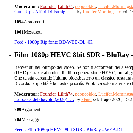
Moderatori:
Founder
,
Lilith74
,
peppeokkk
,
Lucifer.Morningst
Guns Up - Affari Di Famiglia …
by
Lucifer.Morningstar
ieri, 1
1054
Argomenti
1061
Messaggi
Feed - 1080p Rip fonte BD/WEB-DL 4K
Film 1080p HEVC 8bit SDR - BluRay
Benvenuti nell'olimpo del video! Se non ti accontenti della sempl
(UHD). Grazie al codec di ultima generazione HEVC, potrai gode
Che tu stia cercando l'ultimo blockbuster o un classico restaurato,
Ricorda: la qualità è la nostra priorità. Pubblica solo materia
Moderatori:
Founder
,
Lilith74
,
peppeokkk
,
Lucifer.Morningst
La bocca del diavolo (2026) .…
by
klaud
sab 1 ago 2026, 15:2
700
Argomenti
704
Messaggi
Feed - Film 1080p HEVC 8bit SDR - BluRay - WEB-DL