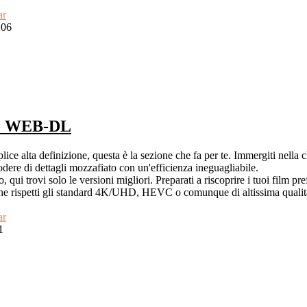
ar
:06
 - WEB-DL
ice alta definizione, questa è la sezione che fa per te. Immergiti nella 
re di dettagli mozzafiato con un'efficienza ineguagliabile.
 qui trovi solo le versioni migliori. Preparati a riscoprire i tuoi film pre
le che rispetti gli standard 4K/UHD, HEVC o comunque di altissima qual
ar
1