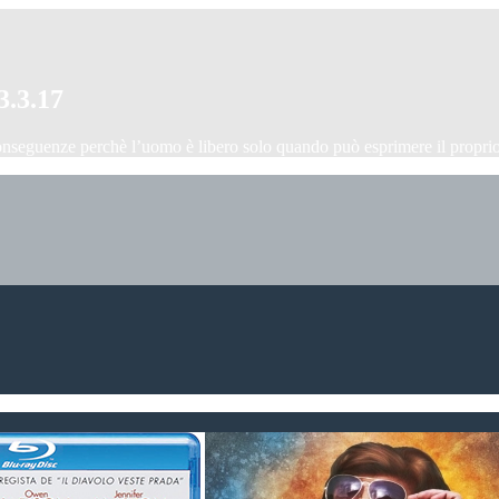
3.3.17
onseguenze perchè l’uomo è libero solo quando può esprimere il proprio