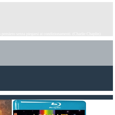
 pensiero senza piegarsi ai condizionamenti. (Charlie Chaplin)