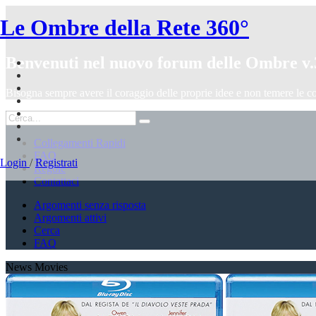
Le Ombre della Rete 360°
Benvenuti nel nuovo forum delle Ombre v.
Bisogna sempre avere il coraggio delle proprie idee e non temere le c
Collegamenti Rapidi
FAQ
Login
/
Registrati
Regole
Contattaci
Argomenti senza risposta
Argomenti attivi
Cerca
FAQ
News Movies