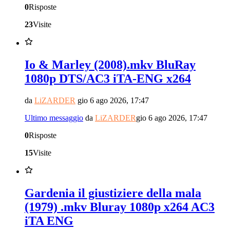
0
Risposte
23
Visite
Io & Marley (2008).mkv BluRay
1080p DTS/AC3 iTA-ENG x264
da
LiZARDER
gio 6 ago 2026, 17:47
Ultimo messaggio
da
LiZARDER
gio 6 ago 2026, 17:47
0
Risposte
15
Visite
Gardenia il giustiziere della mala
(1979) .mkv Bluray 1080p x264 AC3
iTA ENG