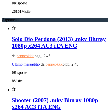
0
Risposte
26161
Visite
Argomenti
Solo Dio Perdona (2013) .mkv Bluray
1080p x264 AC3 iTA ENG
da
peppeokkk
oggi, 2:45
Ultimo messaggio
da
peppeokkk
oggi, 2:45
0
Risposte
8
Visite
Shooter (2007) .mkv Bluray 1080p
x264 AC3 iTA ENG