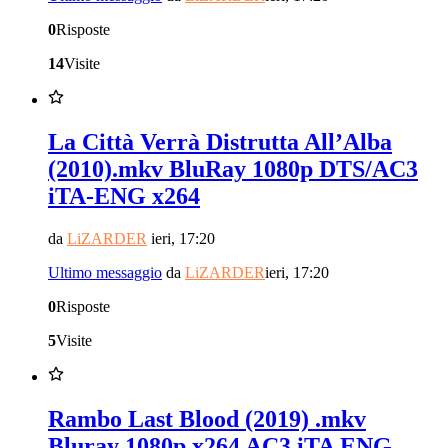
0
Risposte
14
Visite
La Città Verrà Distrutta All’Alba
(2010).mkv BluRay 1080p DTS/AC3
iTA-ENG x264
da
LiZARDER
ieri, 17:20
Ultimo messaggio
da
LiZARDER
ieri, 17:20
0
Risposte
5
Visite
Rambo Last Blood (2019) .mkv
Bluray 1080p x264 AC3 iTA ENG