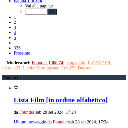
Pagina
1
di
326
Vai alla pagina:
1
2
3
4
5
…
326
Prossimo
Moderatori:
Founder
,
Lilith74
,
peppeokkk
,
LiZARDER
,
martina33
,
Lucifer.Morningstar
,
Goku73
,
Dausen
Annunci
Lista Film [in ordine alfabetico]
da
Founder
sab 28 set 2024, 17:24
Ultimo messaggio
da
Founder
sab 28 set 2024, 17:24