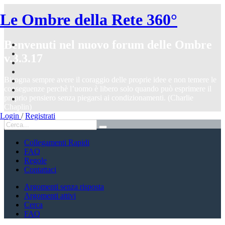
Le Ombre della Rete 360°
Benvenuti nel nuovo forum delle Ombre
v.3.3.17
Bisogna sempre avere il coraggio delle proprie idee e non temere le
conseguenze perchè l’uomo è libero solo quando può esprimere il
proprio pensiero senza piegarsi ai condizionamenti. (Charlie
Chaplin)
Login
/
Registrati
Collegamenti Rapidi
FAQ
Regole
Contattaci
Argomenti senza risposta
Argomenti attivi
Cerca
FAQ