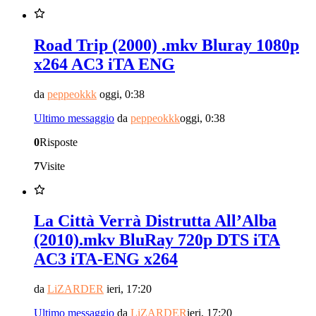
Road Trip (2000) .mkv Bluray 1080p
x264 AC3 iTA ENG
da
peppeokkk
oggi, 0:38
Ultimo messaggio
da
peppeokkk
oggi, 0:38
0
Risposte
7
Visite
La Città Verrà Distrutta All’Alba
(2010).mkv BluRay 720p DTS iTA
AC3 iTA-ENG x264
da
LiZARDER
ieri, 17:20
Ultimo messaggio
da
LiZARDER
ieri, 17:20