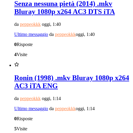
Senza nessuna pietà (2014) .mkv
Bluray 1080p x264 AC3 DTS iTA
da
peppeokkk
oggi, 1:40
Ultimo messaggio
da
peppeokkk
oggi, 1:40
0
Risposte
4
Visite
Ronin (1998) .mkv Bluray 1080p x264
AC3 iTA ENG
da
peppeokkk
oggi, 1:14
Ultimo messaggio
da
peppeokkk
oggi, 1:14
0
Risposte
5
Visite