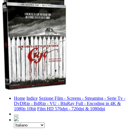
Home
Indice
Sezione Film - Screens - Streaming - Serie Tv -
DvDRip - BdRip - VU - BluRay Full - Encoding in 4K &
1080p 10bit
Film HD 576dpi - 720dpi & 1080dpi