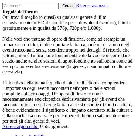
Ricerca avanzata
Cerca
Regole del forum
Qui trovi il meglio (o quasi) su qualsiasi genere di film
esclusivamente in HD disponibile per il download (scarico), il tutto
gratuitamente e in qualità da 576p, 720p e/o 1.080p.
Nelle voci che trattano di opere di finzione, come ad esempio un
romanzo o un film, è utile riportare la trama, cioè un riassunto degli
eventi raccontati, senza scendere troppo nei dettagli. Si ricorda che
la trama non è l'unica parte fondamentale della voce e occorre dare
spazio anche ad altre sezioni di approfondimento sull'opera come ad
esempio un eventuale recensione (la genesi, il suo impatto culturale
e così via).
L'obiettivo della trama è quello di aiutare il lettore a comprendere
l'importanza degli eventi raccontati nell'opera o delle azioni
compiute dai personaggi. Un'opera di finzione non è
necessariamente enciclopedica esclusivamente per gli eventi che
racconta: oltre a descriverne la trama, se si dispone di fonti da citare,
è bene evidenziarne il significato e l'impatto esercitato sulla cultura e
sulla società. La cosa vale per le opere di fiction esattamente come
per tutti gli altri generi di voci.
Nuovo argomento
9756 argomenti