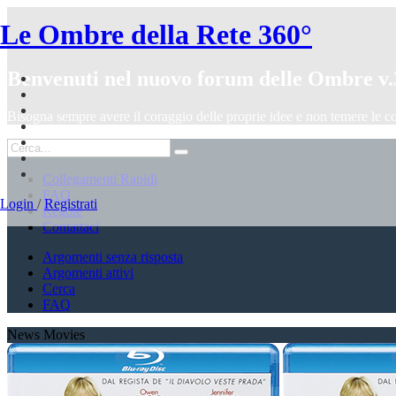
Le Ombre della Rete 360°
Benvenuti nel nuovo forum delle Ombre v.
Bisogna sempre avere il coraggio delle proprie idee e non temere le c
Collegamenti Rapidi
FAQ
Login
/
Registrati
Regole
Contattaci
Argomenti senza risposta
Argomenti attivi
Cerca
FAQ
News Movies