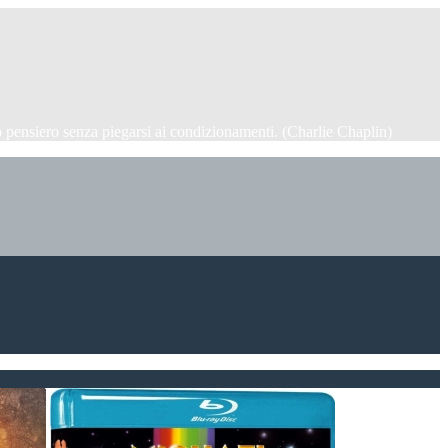
 pensiero senza piegarsi ai condizionamenti. (Charlie Chaplin)