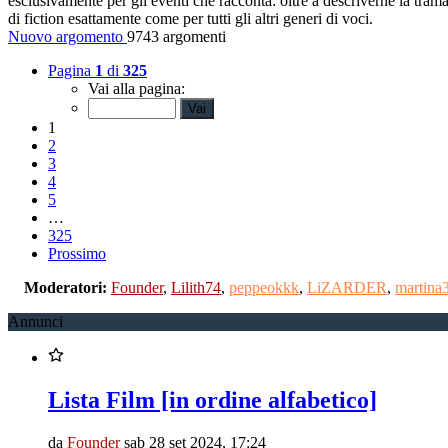
esclusivamente per gli eventi che racconta: oltre a descriverne la trama, 
di fiction esattamente come per tutti gli altri generi di voci.
Nuovo argomento
9743 argomenti
Pagina
1
di
325
Vai alla pagina:
1
2
3
4
5
…
325
Prossimo
Moderatori:
Founder
,
Lilith74
,
peppeokkk
,
LiZARDER
,
martina
Annunci
Lista Film [in ordine alfabetico]
da
Founder
sab 28 set 2024, 17:24