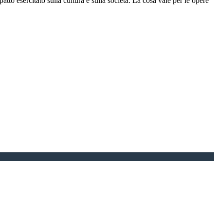
patto esercitato sulla cultura e sulla società. La cosa vale per le opere