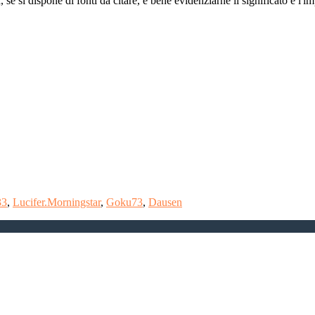
se si dispone di fonti da citare, è bene evidenziarne il significato e l'im
33
,
Lucifer.Morningstar
,
Goku73
,
Dausen