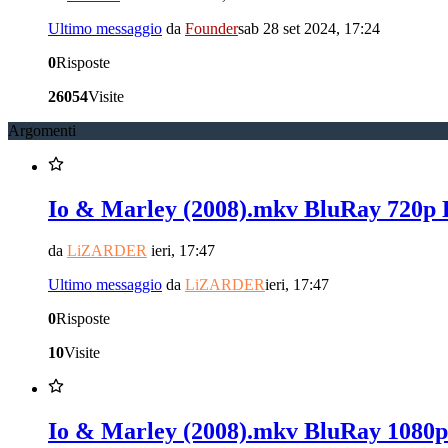
Ultimo messaggio
da
Founder
sab 28 set 2024, 17:24
0
Risposte
26054
Visite
Argomenti
Io & Marley (2008).mkv BluRay 720p
da
LiZARDER
ieri, 17:47
Ultimo messaggio
da
LiZARDER
ieri, 17:47
0
Risposte
10
Visite
Io & Marley (2008).mkv BluRay 108