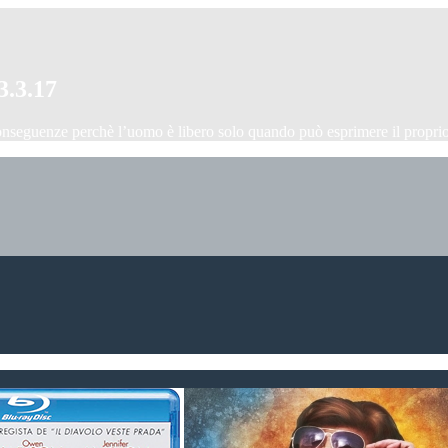
3.3.17
onseguenze perchè l’uomo è libero solo quando può esprimere il proprio