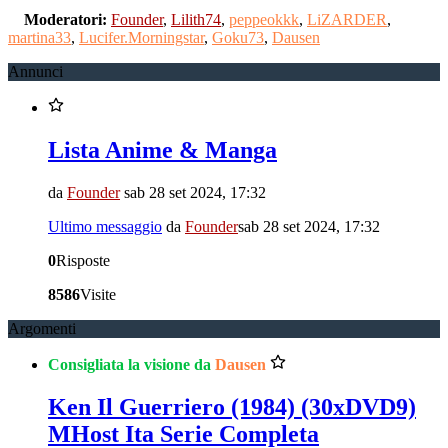
Moderatori:
Founder
,
Lilith74
,
peppeokkk
,
LiZARDER
,
martina33
,
Lucifer.Morningstar
,
Goku73
,
Dausen
Annunci
Lista Anime & Manga
da
Founder
sab 28 set 2024, 17:32
Ultimo messaggio
da
Founder
sab 28 set 2024, 17:32
0
Risposte
8586
Visite
Argomenti
Consigliata la visione da
Dausen
Ken Il Guerriero (1984) (30xDVD9)
MHost Ita Serie Completa