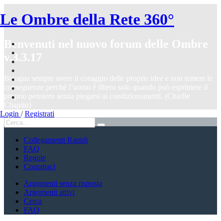
Le Ombre della Rete 360°
Benvenuti nel nuovo forum delle Ombre
v.3.3.17
Bisogna sempre avere il coraggio delle proprie idee e non temere le
conseguenze perchè l’uomo è libero solo quando può esprimere il
proprio pensiero senza piegarsi ai condizionamenti. (Charlie
Chaplin)
Login
/
Registrati
Collegamenti Rapidi
FAQ
Regole
Contattaci
Argomenti senza risposta
Argomenti attivi
Cerca
FAQ