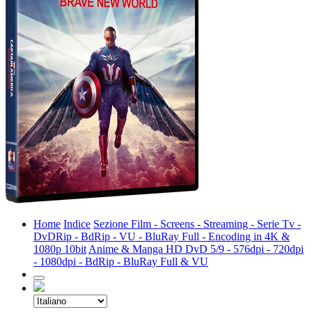
Home
Indice
Sezione Film - Screens - Streaming - Serie Tv -
DvDRip - BdRip - VU - BluRay Full - Encoding in 4K &
1080p 10bit
Anime & Manga HD DvD 5/9 - 576dpi - 720dpi
- 1080dpi - BdRip - BluRay Full & VU