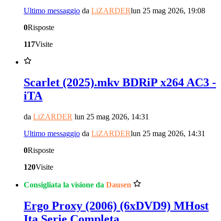
Ultimo messaggio
da
LiZARDER
lun 25 mag 2026, 19:08
0
Risposte
117
Visite
Scarlet (2025).mkv BDRiP x264 AC3 -
iTA
da
LiZARDER
lun 25 mag 2026, 14:31
Ultimo messaggio
da
LiZARDER
lun 25 mag 2026, 14:31
0
Risposte
120
Visite
Consigliata la visione da
Dausen
Ergo Proxy (2006) (6xDVD9) MHost
Ita Serie Completa