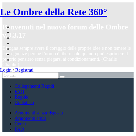
Le Ombre della Rete 360°
Benvenuti nel nuovo forum delle Ombre
v.3.3.17
Bisogna sempre avere il coraggio delle proprie idee e non temere le
conseguenze perchè l’uomo è libero solo quando può esprimere il
proprio pensiero senza piegarsi ai condizionamenti. (Charlie
Chaplin)
Login
/
Registrati
Collegamenti Rapidi
FAQ
Regole
Contattaci
Argomenti senza risposta
Argomenti attivi
Cerca
FAQ