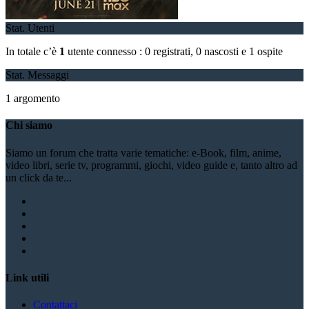
Stat. Utenti
In totale c’è
1
utente connesso : 0 registrati, 0 nascosti e 1 ospite
Stat. Messaggi
1 argomento
Chi siamo
Siamo un forum che tratta varie tematiche: e-Book, film, anime,
video libri, serie tv, programmi, giochi, video guide e, tanto altro ad
un click da te...
Link utili
Contattaci