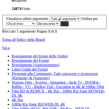
0
Risposte
24874
Visite
Visualizza ultimi argomenti:
Ordina per
Bloccato
1 argomento
Pagina
1
di
1
Torna all’Indice della Board
Vai a
Regolamento del forum delle Ombre
Regolamento del Forum
Regolamento [Aggiornamento]
Linee Guida del Forum
Presentati alla Community. Fatti conoscere e riconoscere
[Richieste] & [Supporto]
Sezione Film - Screens - Streaming - Serie Tv - DvDRip -
BdRip - VU - BluRay Full - Encoding in 4K & 1080p 10bit
Film BD & REMUX - 4K Rip - 1080p Rip fonte BD/WEB-
DL 4K
4K Rip
1080p Rip fonte BD/WEB-DL 4K
Film 1080p HEVC 8bit SDR - BluRay - WEB-DL