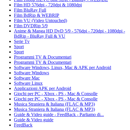
Film HD 576dpi - 720dpi & 1080dpi
Film BluRay Full
Film BdRip & WEBRIP
Film VU (Video Untouched)
Film DVDRip 5/9
Anime & Manga HD DvD 5/9 - 576dpi - 720dpi - 1080dpi -
BdRip - BluRay Full & VU
Serie Tv
Sport
Sport
Programmi TV & Documentari
Programmi TV & Documentari
Software Windows, Linux, Mac & APK per Android
Software Windows
Software Mac
Software Linux
Applicazioni APK per Android
Giochi per PC - Xbox - PS - Mac & Consolle
Giochi per PC - Xbox - PS - Mac & Consolle
Musica Straniera & Italiana (FLAC & MP3)
Musica Straniera & Italiana (FLAC & MP3)
Guide & Video guide - FeedBack - Parliamo di...
Guide & Video guide
FeedBack