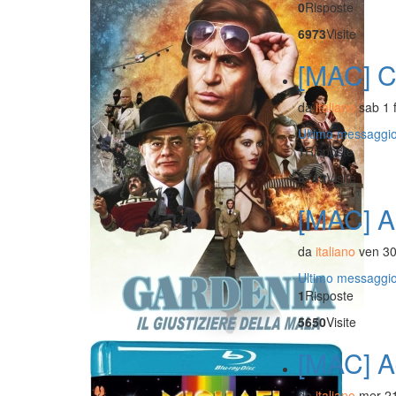
0
Risposte
6973
Visite
[MAC] Cr
da
italiano
sab 1 
Ultimo messaggi
1
Risposte
6749
Visite
[MAC] Ab
da
italiano
ven 30
Ultimo messaggi
1
Risposte
5650
Visite
[MAC] A
da
italiano
mer 21