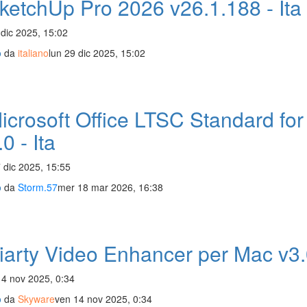
ketchUp Pro 2026 v26.1.188 - Ita
 dic 2025, 15:02
o
da
italiano
lun 29 dic 2025, 15:02
icrosoft Office LTSC Standard fo
0 - Ita
 dic 2025, 15:55
o
da
Storm.57
mer 18 mar 2026, 16:38
iarty Video Enhancer per Mac v3
14 nov 2025, 0:34
o
da
Skyware
ven 14 nov 2025, 0:34