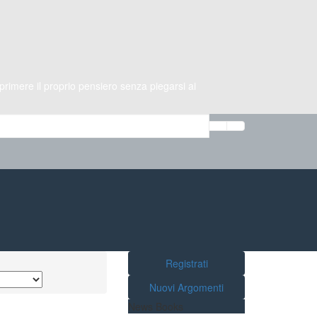
imere il proprio pensiero senza piegarsi ai
Registrati
Nuovi Argomenti
News Books