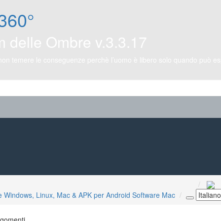
360°
m delle Ombre v.3.3.17
 non temere le conseguenze perchè l’uomo è libero solo quando può espr
e Windows, Linux, Mac & APK per Android
Software Mac
rgomenti