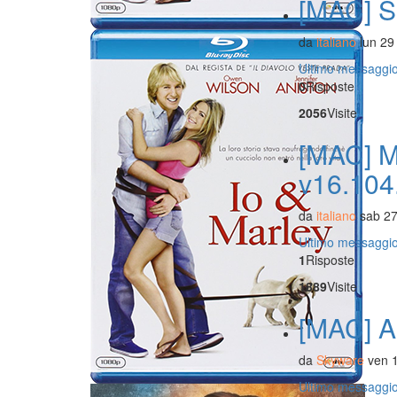
[MAC] S
da
italiano
lun 29
Ultimo messaggi
0
Risposte
2056
Visite
[MAC] M
v16.104.
da
italiano
sab 27
Ultimo messaggi
1
Risposte
1889
Visite
[MAC] A
da
Skyware
ven 
Ultimo messaggi