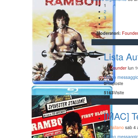
1
2
3
Prossimo
Moderatori:
Founde
Annunci
Lista A
da
Founder
lun 
Ultimo messaggi
0
Risposte
5163
Visite
Argomenti
[MAC] Te
da
italiano
sab 4 
Ultimo messaggi