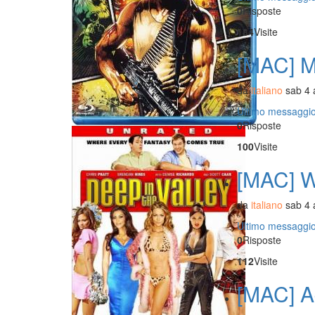
0
Risposte
184
Visite
[MAC] Me
da
italiano
sab 4 
Ultimo messaggi
0
Risposte
100
Visite
[MAC] Wa
da
italiano
sab 4 
Ultimo messaggi
0
Risposte
112
Visite
[MAC] A