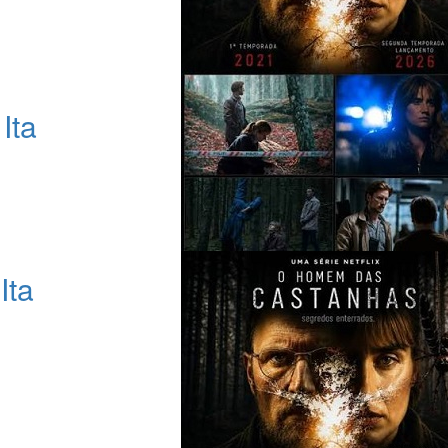
Ita
Ita