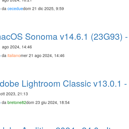
o
da
cecedue
dom 21 dic 2025, 9:59
acOS Sonoma v14.6.1 (23G93) - 
 ago 2024, 14:46
o
da
italiano
mer 21 ago 2024, 14:46
obe Lightroom Classic v13.0.1 - 
 ott 2023, 21:13
o
da
bretone82
dom 23 giu 2024, 18:54