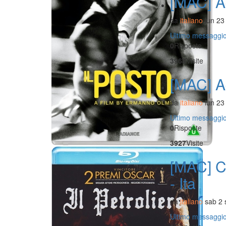
[MAC] Ad
da
italiano
lun 23
Ultimo messaggi
0
Risposte
3968
Visite
[MAC] A
da
italiano
lun 23
Ultimo messaggi
0
Risposte
3927
Visite
[MAC] C
- Ita
da
italiano
sab 2 
Ultimo messaggi