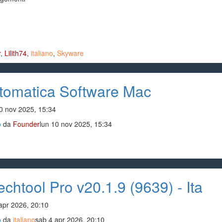
r
,
Lilith74
,
italiano
,
Skyware
utomatica Software Mac
10 nov 2025, 15:34
o
da
Founder
lun 10 nov 2025, 15:34
chtool Pro v20.1.9 (9639) - Ita
apr 2026, 20:10
o
da
italiano
sab 4 apr 2026, 20:10