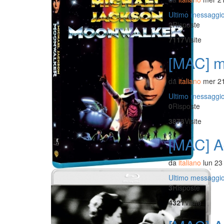
Ultimo messaggi
2
Risposte
7117
Visite
[MAC] m
da
italiano
mer 21
Ultimo messaggi
0
Risposte
3873
Visite
[MAC] Ad
da
italiano
lun 23
Ultimo messaggi
3
Risposte
4321
Visite