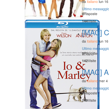
da
italiano
lun 16
Ultimo messaggi
0
Risposte
144
Visite
[MAC] C
da
italiano
lun 16
Ultimo messaggi
0
Risposte
142
Visite
[MAC] Ap
da
italiano
mer 4 
Ultimo messaggi
0
Risposte
149
Visite