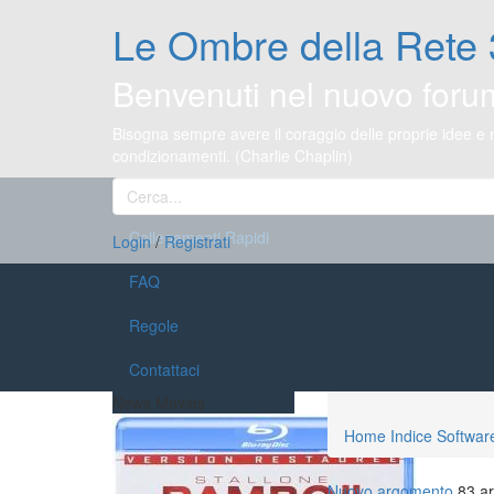
Le Ombre della Rete 
Benvenuti nel nuovo foru
Bisogna sempre avere il coraggio delle proprie idee e
condizionamenti. (Charlie Chaplin)
Collegamenti Rapidi
Login
/
Registrati
FAQ
Regole
Contattaci
News Movies
Home
Indice
Softwar
Nuovo argomento
83 a