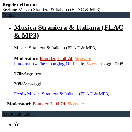
Regole del forum
Sezione Musica Straniera & Italiana (FLAC & MP3)
Forum
Musica Straniera & Italiana (FLAC
& MP3)
Musica Straniera & Italiana (FLAC & MP3)
Moderatori:
Founder
,
Lilith74
,
Skyware
Underoath - The Changing Of T…
by
Skyware
oggi, 0:08
2706
Argomenti
3098
Messaggi
Feed - Musica Straniera & Italiana (FLAC & MP3)
Moderatori:
Founder
,
Lilith74
,
Skyware
Argomenti attivi