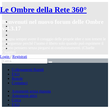
Le Ombre della Rete 360°
Benvenuti nel nuovo forum delle Ombre
v.3.3.17
Bisogna sempre avere il coraggio delle proprie idee e non temere le
conseguenze perchè l’uomo è libero solo quando può esprimere il
proprio pensiero senza piegarsi ai condizionamenti. (Charlie
Chaplin)
Login
/
Registrati
Collegamenti Rapidi
FAQ
Regole
Contattaci
Argomenti senza risposta
Argomenti attivi
Cerca
FAQ