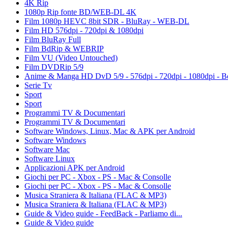
4K Rip
1080p Rip fonte BD/WEB-DL 4K
Film 1080p HEVC 8bit SDR - BluRay - WEB-DL
Film HD 576dpi - 720dpi & 1080dpi
Film BluRay Full
Film BdRip & WEBRIP
Film VU (Video Untouched)
Film DVDRip 5/9
Anime & Manga HD DvD 5/9 - 576dpi - 720dpi - 1080dpi - B
Serie Tv
Sport
Sport
Programmi TV & Documentari
Programmi TV & Documentari
Software Windows, Linux, Mac & APK per Android
Software Windows
Software Mac
Software Linux
Applicazioni APK per Android
Giochi per PC - Xbox - PS - Mac & Consolle
Giochi per PC - Xbox - PS - Mac & Consolle
Musica Straniera & Italiana (FLAC & MP3)
Musica Straniera & Italiana (FLAC & MP3)
Guide & Video guide - FeedBack - Parliamo di...
Guide & Video guide