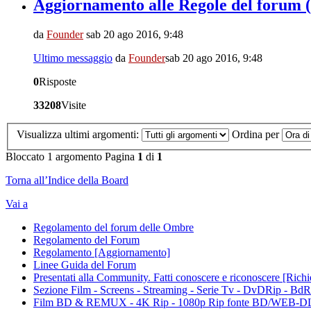
Aggiornamento alle Regole del forum 
da
Founder
sab 20 ago 2016, 9:48
Ultimo messaggio
da
Founder
sab 20 ago 2016, 9:48
0
Risposte
33208
Visite
Visualizza ultimi argomenti:
Ordina per
Bloccato
1 argomento
Pagina
1
di
1
Torna all’Indice della Board
Vai a
Regolamento del forum delle Ombre
Regolamento del Forum
Regolamento [Aggiornamento]
Linee Guida del Forum
Presentati alla Community. Fatti conoscere e riconoscere [Rich
Sezione Film - Screens - Streaming - Serie Tv - DvDRip - Bd
Film BD & REMUX - 4K Rip - 1080p Rip fonte BD/WEB-D