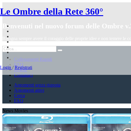
Le Ombre della Rete 360°
Benvenuti nel nuovo forum delle Ombre v.
Bisogna sempre avere il coraggio delle proprie idee e non temere le c
Collegamenti Rapidi
FAQ
Login
/
Registrati
Regole
Contattaci
Argomenti senza risposta
Argomenti attivi
Cerca
FAQ
News Movies