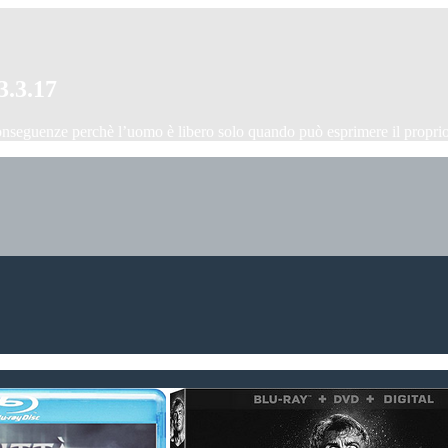
3.3.17
onseguenze perchè l’uomo è libero solo quando può esprimere il proprio