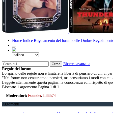
Home
Indice
Regolamento del forum delle Ombre
Regolament
Ricerca avanzata
Cerca
Regole del forum
Lo spirito delle regole non è limitare la libertà di pensiero di chi vi part
"Nel forum non censuriamo i pensieri, ma censuriamo i modi con cui 
Leggete attentamente questa pagina: la conoscenza ed il rispetto di q
Bloccato
1 argomento
Pagina
1
di
1
Moderatori:
Founder
,
Lilith74
Argomenti