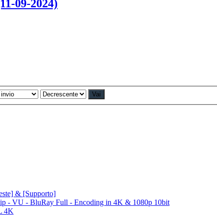
(11-09-2024)
ieste] & [Supporto]
Rip - VU - BluRay Full - Encoding in 4K & 1080p 10bit
L 4K