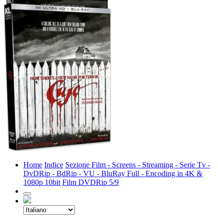
Home
Indice
Sezione Film - Screens - Streaming - Serie Tv -
DvDRip - BdRip - VU - BluRay Full - Encoding in 4K &
1080p 10bit
Film DVDRip 5/9