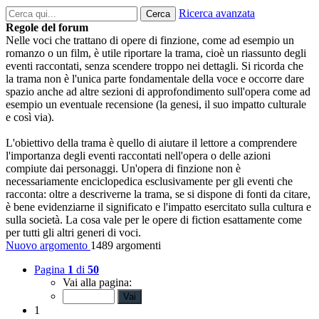
Ricerca avanzata
Cerca
Regole del forum
Nelle voci che trattano di opere di finzione, come ad esempio un
romanzo o un film, è utile riportare la trama, cioè un riassunto degli
eventi raccontati, senza scendere troppo nei dettagli. Si ricorda che
la trama non è l'unica parte fondamentale della voce e occorre dare
spazio anche ad altre sezioni di approfondimento sull'opera come ad
esempio un eventuale recensione (la genesi, il suo impatto culturale
e così via).
L'obiettivo della trama è quello di aiutare il lettore a comprendere
l'importanza degli eventi raccontati nell'opera o delle azioni
compiute dai personaggi. Un'opera di finzione non è
necessariamente enciclopedica esclusivamente per gli eventi che
racconta: oltre a descriverne la trama, se si dispone di fonti da citare,
è bene evidenziarne il significato e l'impatto esercitato sulla cultura e
sulla società. La cosa vale per le opere di fiction esattamente come
per tutti gli altri generi di voci.
Nuovo argomento
1489 argomenti
Pagina
1
di
50
Vai alla pagina:
1