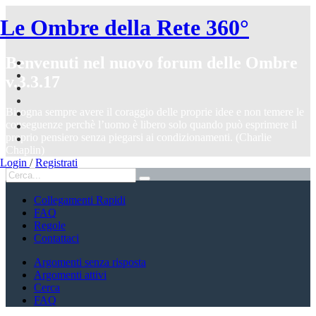
Le Ombre della Rete 360°
Benvenuti nel nuovo forum delle Ombre
v.3.3.17
Bisogna sempre avere il coraggio delle proprie idee e non temere le
conseguenze perchè l’uomo è libero solo quando può esprimere il
proprio pensiero senza piegarsi ai condizionamenti. (Charlie
Chaplin)
Login
/
Registrati
Collegamenti Rapidi
FAQ
Regole
Contattaci
Argomenti senza risposta
Argomenti attivi
Cerca
FAQ