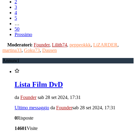
2
3
4
5
…
50
Prossimo
Moderatori:
Founder
,
Lilith74
,
peppeokkk
,
LiZARDER
,
martina33
,
Goku73
,
Dausen
Annunci
Lista Film DvD
da
Founder
sab 28 set 2024, 17:31
Ultimo messaggio
da
Founder
sab 28 set 2024, 17:31
0
Risposte
14601
Visite