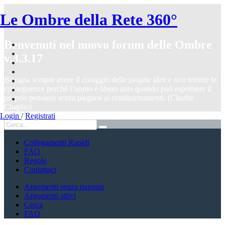
Le Ombre della Rete 360°
Benvenuti nel nuovo forum delle Ombre
v.3.3.17
Bisogna sempre avere il coraggio delle proprie idee e non temere le
conseguenze perchè l’uomo è libero solo quando può esprimere il
proprio pensiero senza piegarsi ai condizionamenti. (Charlie
Chaplin)
Login
/
Registrati
Collegamenti Rapidi
FAQ
Regole
Contattaci
Argomenti senza risposta
Argomenti attivi
Cerca
FAQ