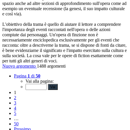
spazio anche ad altre sezioni di approfondimento sull'opera come ad
esempio un eventuale recensione (la genesi, il suo impatto culturale
e così via).
L'obiettivo della trama è quello di aiutare il lettore a comprendere
l'importanza degli eventi raccontati nell'opera o delle azioni
compiute dai personaggi. Un'opera di finzione non è
necessariamente enciclopedica esclusivamente per gli eventi che
racconta: oltre a descriverne la trama, se si dispone di fonti da citare,
è bene evidenziarne il significato e l'impatto esercitato sulla cultura e
sulla società. La cosa vale per le opere di fiction esattamente come
per tutti gli altri generi di voci.
Nuovo argomento
1488 argomenti
Pagina
1
di
50
Vai alla pagina:
1
2
3
4
5
…
50
Prossimo