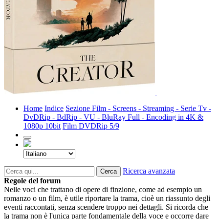
Home
Indice
Sezione Film - Screens - Streaming - Serie Tv -
DvDRip - BdRip - VU - BluRay Full - Encoding in 4K &
1080p 10bit
Film DVDRip 5/9
Ricerca avanzata
Cerca
Regole del forum
Nelle voci che trattano di opere di finzione, come ad esempio un
romanzo o un film, è utile riportare la trama, cioè un riassunto degli
eventi raccontati, senza scendere troppo nei dettagli. Si ricorda che
la trama non è l'unica parte fondamentale della voce e occorre dare