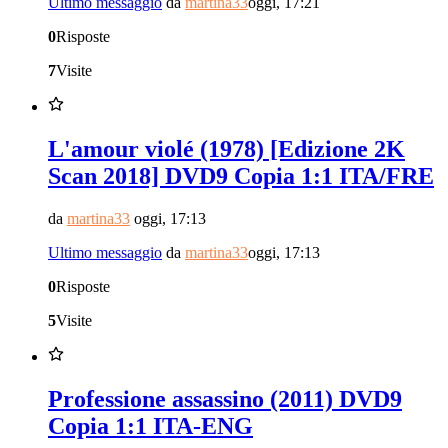
Ultimo messaggio
da
martina33
oggi, 17:21
0
Risposte
7
Visite
L'amour violé (1978) [Edizione 2K
Scan 2018] DVD9 Copia 1:1 ITA/FRE
da
martina33
oggi, 17:13
Ultimo messaggio
da
martina33
oggi, 17:13
0
Risposte
5
Visite
Professione assassino (2011) DVD9
Copia 1:1 ITA-ENG