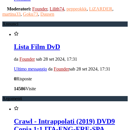
Moderatori:
Founder
,
Lilith74
,
peppeokkk
,
LiZARDER
,
martina33
,
Goku73
,
Dausen
Annunci
Lista Film DvD
da
Founder
sab 28 set 2024, 17:31
Ultimo messaggio
da
Founder
sab 28 set 2024, 17:31
0
Risposte
14586
Visite
Argomenti
Crawl - Intrappolati (2019) DVD9
Copia 1:1 ITA-ENG-FRE-SPA