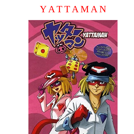
Y A T T A M A N