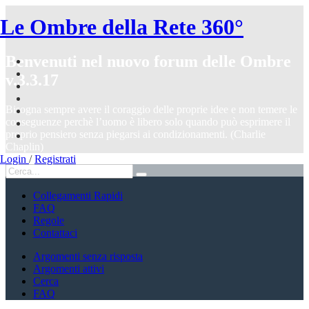
Le Ombre della Rete 360°
Benvenuti nel nuovo forum delle Ombre
v.3.3.17
Bisogna sempre avere il coraggio delle proprie idee e non temere le
conseguenze perchè l’uomo è libero solo quando può esprimere il
proprio pensiero senza piegarsi ai condizionamenti. (Charlie
Chaplin)
Login
/
Registrati
Collegamenti Rapidi
FAQ
Regole
Contattaci
Argomenti senza risposta
Argomenti attivi
Cerca
FAQ