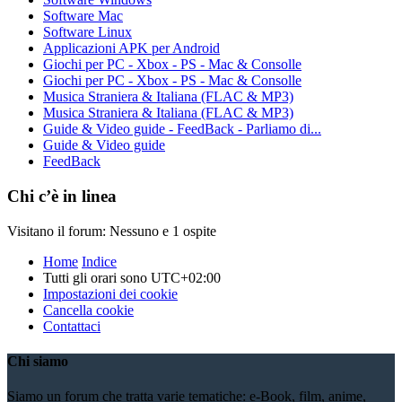
Software Mac
Software Linux
Applicazioni APK per Android
Giochi per PC - Xbox - PS - Mac & Consolle
Giochi per PC - Xbox - PS - Mac & Consolle
Musica Straniera & Italiana (FLAC & MP3)
Musica Straniera & Italiana (FLAC & MP3)
Guide & Video guide - FeedBack - Parliamo di...
Guide & Video guide
FeedBack
Chi c’è in linea
Visitano il forum: Nessuno e 1 ospite
Home
Indice
Tutti gli orari sono
UTC+02:00
Impostazioni dei cookie
Cancella cookie
Contattaci
Chi siamo
Siamo un forum che tratta varie tematiche: e-Book, film, anime,