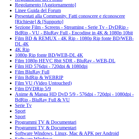
Regolamento [Aggiornamento]
Linee Guida del Forum
Presentati alla Community. Fatti conoscere e riconoscere
[Richieste] & [Supporto]
Sezione Film - Screens - Streaming - Serie Tv - DvDRip -
BdRip - VU - BluRay Full - Encoding in 4K & 1080p 10bit
Film BD & REMUX - 4K Rip - 1080p Rip fonte BD/WEB-
DL 4K
4K Rip
1080p Rip fonte BD/WEB-DL 4K
Film 1080p HEVC 8bit SDR - BluRay - WEB-DL
Film HD 576dpi - 720dpi & 1080dpi
Film BluRay Full
Film BdRip & WEBRIP
Film VU (Video Untouched)
Film DVDRip 5/9
Anime & Manga HD DvD 5/9 - 576dpi - 720dpi - 1080dpi -
BdRip - BluRay Full & VU
Serie Tv
Sport
Sport
Programmi TV & Documentari
Programmi TV & Documentari
Software Windows, Linux, Mac & APK per Android
Software Windows