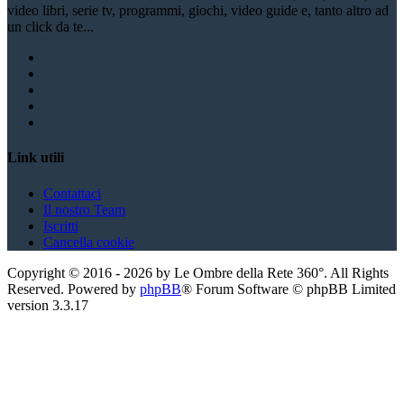
video libri, serie tv, programmi, giochi, video guide e, tanto altro ad
un click da te...
Link utili
Contattaci
Il nostro Team
Iscritti
Cancella cookie
Copyright ©
2016
-
2026
by Le Ombre della Rete 360°. All Rights
Reserved. Powered by
phpBB
® Forum Software © phpBB Limited
version
3.3.17