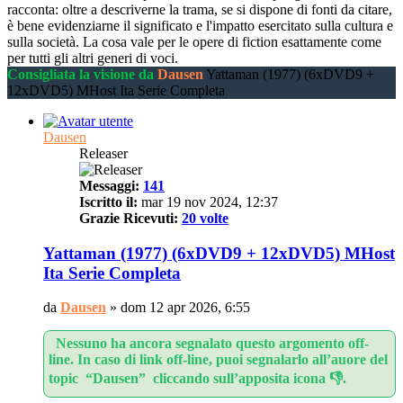
racconta: oltre a descriverne la trama, se si dispone di fonti da citare,
è bene evidenziarne il significato e l'impatto esercitato sulla cultura e
sulla società. La cosa vale per le opere di fiction esattamente come
per tutti gli altri generi di voci.
Consigliata la visione da
Dausen
Yattaman (1977) (6xDVD9 +
12xDVD5) MHost Ita Serie Completa
Dausen
Releaser
Messaggi:
141
Iscritto il:
mar 19 nov 2024, 12:37
Grazie Ricevuti:
20 volte
Yattaman (1977) (6xDVD9 + 12xDVD5) MHost
Ita Serie Completa
da
Dausen
»
dom 12 apr 2026, 6:55
Nessuno ha ancora segnalato questo argomento off-
line. In caso di link off-line, puoi segnalarlo all’auore del
topic “Dausen” cliccando sull’apposita icona 👎.