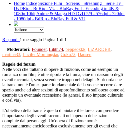
Home
Indice
Sezione Film - Screens - Streaming - Serie Tv -
DvDRip - BdRip - VU - BluRay Full - Encoding in 4K &
1080p 10bit
Anime & Manga HD DvD 5/9 - 576dpi - 720dpi
- 1080dpi - BdRip - BluRay Full & VU
Rispondi
1 messaggio
Pagina
1
di
1
Moderatori:
Founder
,
Lilith74
,
peppeokkk
,
LiZARDER
,
martina33
,
Lucifer.Morningstar
,
Goku73
,
Dausen
Regole del forum
Nelle voci che trattano di opere di finzione, come ad esempio un
romanzo o un film, è utile riportare la trama, cioè un riassunto degli
eventi raccontati, senza scendere troppo nei dettagli. Si ricorda che
la trama non è l'unica parte fondamentale della voce e occorre dare
spazio anche ad altre sezioni di approfondimento sull'opera come ad
esempio un eventuale recensione (la genesi, il suo impatto culturale
e così via).
L'obiettivo della trama è quello di aiutare il lettore a comprendere
l'importanza degli eventi raccontati nell'opera o delle azioni
compiute dai personaggi. Un'opera di finzione non è
necessariamente enciclopedica esclusivamente per gli eventi che