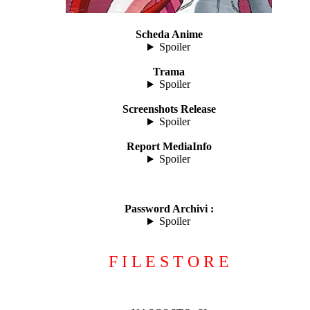
Scheda Anime
Spoiler
Trama
Spoiler
Screenshots Release
Spoiler
Report MediaInfo
Spoiler
Password Archivi :
Spoiler
F I L E S T O R E