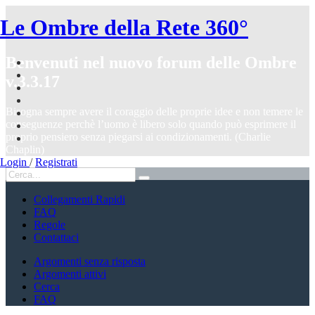
Le Ombre della Rete 360°
Benvenuti nel nuovo forum delle Ombre
v.3.3.17
Bisogna sempre avere il coraggio delle proprie idee e non temere le
conseguenze perchè l’uomo è libero solo quando può esprimere il
proprio pensiero senza piegarsi ai condizionamenti. (Charlie
Chaplin)
Login
/
Registrati
Collegamenti Rapidi
FAQ
Regole
Contattaci
Argomenti senza risposta
Argomenti attivi
Cerca
FAQ