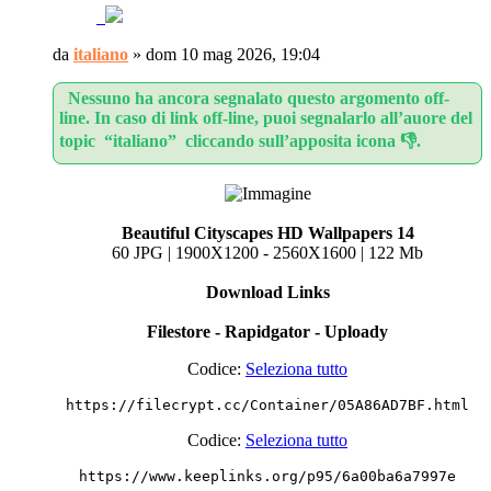
da
italiano
»
dom 10 mag 2026, 19:04
Nessuno ha ancora segnalato questo argomento off-
line. In caso di link off-line, puoi segnalarlo all’auore del
topic “italiano” cliccando sull’apposita icona 👎.
Beautiful Cityscapes HD Wallpapers 14
60 JPG | 1900X1200 - 2560X1600 | 122 Mb
Download Links
Filestore - Rapidgator - Uploady
Codice:
Seleziona tutto
https://filecrypt.cc/Container/05A86AD7BF.html
Codice:
Seleziona tutto
https://www.keeplinks.org/p95/6a00ba6a7997e