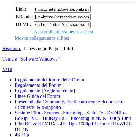
Link:
BBcode:
HTML:
Nascondi collegamento al Post
Mostra collegamento al Post
Rispondi
1 messaggio
Pagina
1
di
1
Torna a “Software Windows”
Vai a
Regolamento del forum delle Ombre
Regolamento del Forum
Regolamento [Aggiornamento]
Linee Guida del Forum
Presentati alla Community. Fatti conoscere e riconoscere
[Richieste] & [Supporto]
Sezione Film - Screens - Streaming - Serie Tv - DvDRip -
BdRip - VU - BluRay Full - Encoding in 4K & 1080p 10bit
Film BD & REMUX - 4K Rip - 1080p Rip fonte BD/WEB-
DL 4K
4K Rip