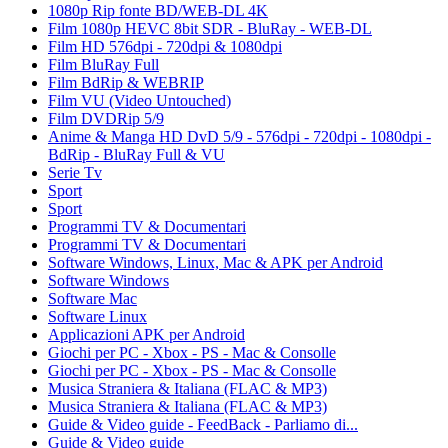
1080p Rip fonte BD/WEB-DL 4K
Film 1080p HEVC 8bit SDR - BluRay - WEB-DL
Film HD 576dpi - 720dpi & 1080dpi
Film BluRay Full
Film BdRip & WEBRIP
Film VU (Video Untouched)
Film DVDRip 5/9
Anime & Manga HD DvD 5/9 - 576dpi - 720dpi - 1080dpi -
BdRip - BluRay Full & VU
Serie Tv
Sport
Sport
Programmi TV & Documentari
Programmi TV & Documentari
Software Windows, Linux, Mac & APK per Android
Software Windows
Software Mac
Software Linux
Applicazioni APK per Android
Giochi per PC - Xbox - PS - Mac & Consolle
Giochi per PC - Xbox - PS - Mac & Consolle
Musica Straniera & Italiana (FLAC & MP3)
Musica Straniera & Italiana (FLAC & MP3)
Guide & Video guide - FeedBack - Parliamo di...
Guide & Video guide