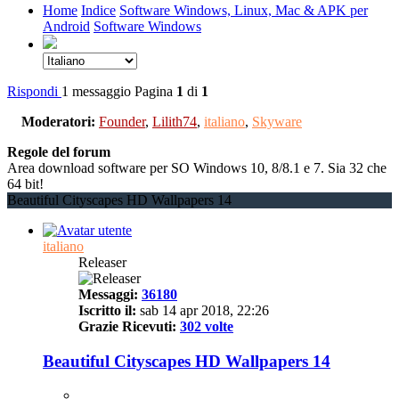
Home
Indice
Software Windows, Linux, Mac & APK per
Android
Software Windows
Rispondi
1 messaggio
Pagina
1
di
1
Moderatori:
Founder
,
Lilith74
,
italiano
,
Skyware
Regole del forum
Area download software per SO Windows 10, 8/8.1 e 7. Sia 32 che
64 bit!
Beautiful Cityscapes HD Wallpapers 14
italiano
Releaser
Messaggi:
36180
Iscritto il:
sab 14 apr 2018, 22:26
Grazie Ricevuti:
302 volte
Beautiful Cityscapes HD Wallpapers 14