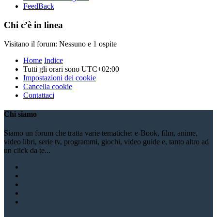
FeedBack
Chi c’è in linea
Visitano il forum: Nessuno e 1 ospite
Home
Indice
Tutti gli orari sono
UTC+02:00
Impostazioni dei cookie
Cancella cookie
Contattaci
Chi siamo
Siamo un forum che tratta varie tematiche: e-Book, film, anime,
video libri, serie tv, programmi, giochi, video guide e, tanto altro ad
un click da te...