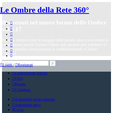
Le Ombre della Rete 360°
Benvenuti nel nuovo forum delle Ombre
v.3.3.17
Bisogna sempre avere il coraggio delle proprie idee e non temere le
conseguenze perchè l’uomo è libero solo quando può esprimere il
proprio pensiero senza piegarsi ai condizionamenti. (Charlie
Chaplin)
Login
/
Registrati
Collegamenti Rapidi
FAQ
Regole
Contattaci
Argomenti senza risposta
Argomenti attivi
Cerca