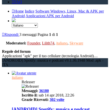
FAQ
Home
Indice
Software Windows, Linux, Mac & APK per
Android
Applicazioni APK per Android
Rispondi
3 messaggi
Pagina
1
di
1
Moderatori:
Founder
,
Lilith74
,
italiano
,
Skyware
Regole del forum
Applicazioni "apk" per il tuo cellulare (tecnologia Android)....
[ANDROID] Spotify: musica e podcast v9.1.36.1948 Mod .apk -
ITA
italiano
Releaser
Messaggi:
36180
Iscritto il:
sab 14 apr 2018, 22:26
Grazie Ricevuti:
302 volte
[ANDROID] Spotify: musica e podcast