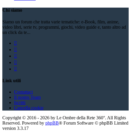
Chi siamo
Siamo un forum che tratta varie tematiche: e-Book, film, anime,
video libri, serie tv, programmi, giochi, video guide e, tanto altro ad
un click da te...
Link utili
Contattaci
Il nostro Team
Iscritti
Cancella cookie
Copyright ©
2016
-
2026
by Le Ombre della Rete 360°. All Rights
Reserved. Powered by
phpBB
® Forum Software © phpBB Limited
version
3.3.17