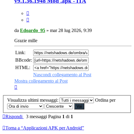
v9.1.36.1948 Mod .apk - ITA
da
Edoardo_95
»
mar 28 lug 2026, 9:39
Grazie mille
Link:
BBcode:
HTML:
Nascondi collegamento al Post
Mostra collegamento al Post
Visualizza ultimi messaggi:
Ordina per
Rispondi
3 messaggi
Pagina
1
di
1
Torna a “Applicazioni APK per Android”