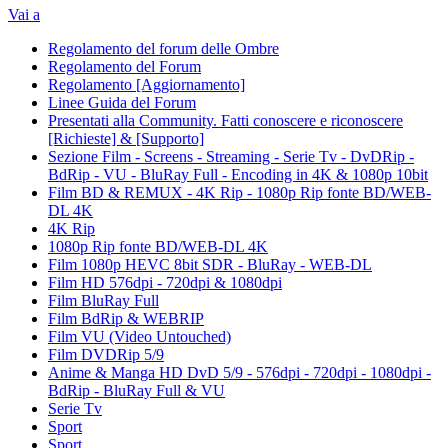
Vai a
Regolamento del forum delle Ombre
Regolamento del Forum
Regolamento [Aggiornamento]
Linee Guida del Forum
Presentati alla Community. Fatti conoscere e riconoscere
[Richieste] & [Supporto]
Sezione Film - Screens - Streaming - Serie Tv - DvDRip -
BdRip - VU - BluRay Full - Encoding in 4K & 1080p 10bit
Film BD & REMUX - 4K Rip - 1080p Rip fonte BD/WEB-
DL 4K
4K Rip
1080p Rip fonte BD/WEB-DL 4K
Film 1080p HEVC 8bit SDR - BluRay - WEB-DL
Film HD 576dpi - 720dpi & 1080dpi
Film BluRay Full
Film BdRip & WEBRIP
Film VU (Video Untouched)
Film DVDRip 5/9
Anime & Manga HD DvD 5/9 - 576dpi - 720dpi - 1080dpi -
BdRip - BluRay Full & VU
Serie Tv
Sport
Sport