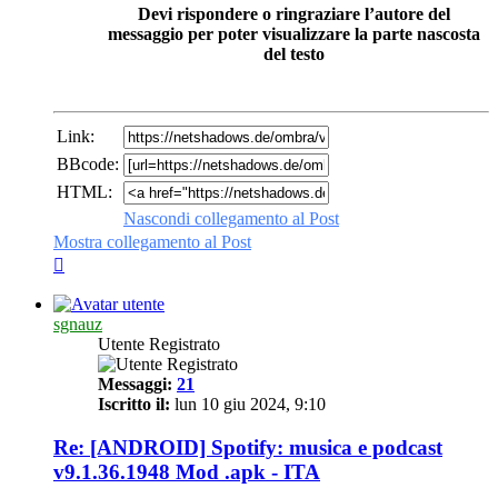
Devi rispondere o ringraziare l’autore del
messaggio per poter visualizzare la parte nascosta
del testo
Link:
BBcode:
HTML:
Nascondi collegamento al Post
Mostra collegamento al Post
sgnauz
Utente Registrato
Messaggi:
21
Iscritto il:
lun 10 giu 2024, 9:10
Re: [ANDROID] Spotify: musica e podcast
v9.1.36.1948 Mod .apk - ITA