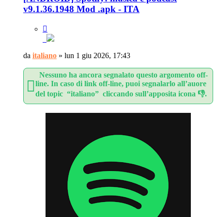
v9.1.36.1948 Mod .apk - ITA
da
italiano
»
lun 1 giu 2026, 17:43
Nessuno ha ancora segnalato questo argomento off-
line. In caso di link off-line, puoi segnalarlo all’auore
del topic “italiano” cliccando sull’apposita icona 👎.