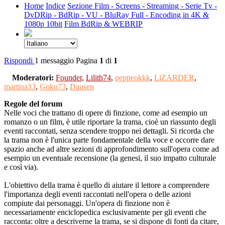
Home
Indice
Sezione Film - Screens - Streaming - Serie Tv -
DvDRip - BdRip - VU - BluRay Full - Encoding in 4K &
1080p 10bit
Film BdRip & WEBRIP
Rispondi
1 messaggio
Pagina
1
di
1
Moderatori:
Founder
,
Lilith74
,
peppeokkk
,
LiZARDER
,
martina33
,
Goku73
,
Dausen
Regole del forum
Nelle voci che trattano di opere di finzione, come ad esempio un
romanzo o un film, è utile riportare la trama, cioè un riassunto degli
eventi raccontati, senza scendere troppo nei dettagli. Si ricorda che
la trama non è l'unica parte fondamentale della voce e occorre dare
spazio anche ad altre sezioni di approfondimento sull'opera come ad
esempio un eventuale recensione (la genesi, il suo impatto culturale
e così via).
L'obiettivo della trama è quello di aiutare il lettore a comprendere
l'importanza degli eventi raccontati nell'opera o delle azioni
compiute dai personaggi. Un'opera di finzione non è
necessariamente enciclopedica esclusivamente per gli eventi che
racconta: oltre a descriverne la trama, se si dispone di fonti da citare,