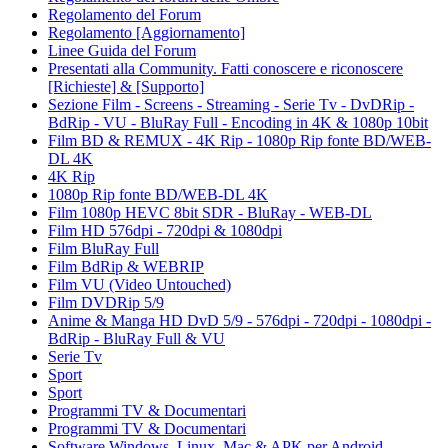
Regolamento del Forum
Regolamento [Aggiornamento]
Linee Guida del Forum
Presentati alla Community. Fatti conoscere e riconoscere
[Richieste] & [Supporto]
Sezione Film - Screens - Streaming - Serie Tv - DvDRip -
BdRip - VU - BluRay Full - Encoding in 4K & 1080p 10bit
Film BD & REMUX - 4K Rip - 1080p Rip fonte BD/WEB-
DL 4K
4K Rip
1080p Rip fonte BD/WEB-DL 4K
Film 1080p HEVC 8bit SDR - BluRay - WEB-DL
Film HD 576dpi - 720dpi & 1080dpi
Film BluRay Full
Film BdRip & WEBRIP
Film VU (Video Untouched)
Film DVDRip 5/9
Anime & Manga HD DvD 5/9 - 576dpi - 720dpi - 1080dpi -
BdRip - BluRay Full & VU
Serie Tv
Sport
Sport
Programmi TV & Documentari
Programmi TV & Documentari
Software Windows, Linux, Mac & APK per Android