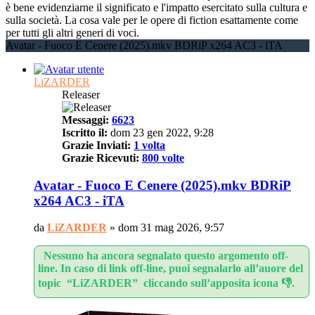
è bene evidenziarne il significato e l'impatto esercitato sulla cultura e
sulla società. La cosa vale per le opere di fiction esattamente come
per tutti gli altri generi di voci.
Avatar - Fuoco E Cenere (2025).mkv BDRiP x264 AC3 - iTA
LiZARDER
Releaser
Messaggi:
6623
Iscritto il:
dom 23 gen 2022, 9:28
Grazie Inviati:
1 volta
Grazie Ricevuti:
800 volte
Avatar - Fuoco E Cenere (2025).mkv BDRiP
x264 AC3 - iTA
da
LiZARDER
»
dom 31 mag 2026, 9:57
Nessuno ha ancora segnalato questo argomento off-
line. In caso di link off-line, puoi segnalarlo all’auore del
topic “LiZARDER” cliccando sull’apposita icona 👎.