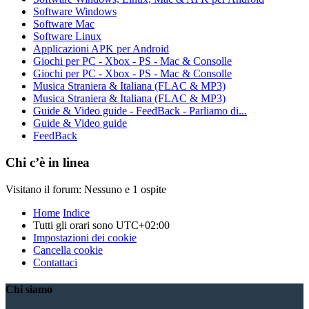
Software Windows
Software Mac
Software Linux
Applicazioni APK per Android
Giochi per PC - Xbox - PS - Mac & Consolle
Giochi per PC - Xbox - PS - Mac & Consolle
Musica Straniera & Italiana (FLAC & MP3)
Musica Straniera & Italiana (FLAC & MP3)
Guide & Video guide - FeedBack - Parliamo di...
Guide & Video guide
FeedBack
Chi c’è in linea
Visitano il forum: Nessuno e 1 ospite
Home
Indice
Tutti gli orari sono
UTC+02:00
Impostazioni dei cookie
Cancella cookie
Contattaci
Chi siamo