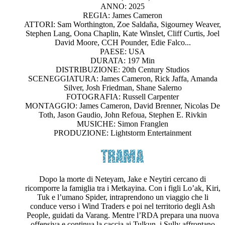
ANNO: 2025
REGIA: James Cameron
ATTORI: Sam Worthington, Zoe Saldaña, Sigourney Weaver,
Stephen Lang, Oona Chaplin, Kate Winslet, Cliff Curtis, Joel
David Moore, CCH Pounder, Edie Falco...
PAESE: USA
DURATA: 197 Min
DISTRIBUZIONE: 20th Century Studios
SCENEGGIATURA: James Cameron, Rick Jaffa, Amanda
Silver, Josh Friedman, Shane Salerno
FOTOGRAFIA: Russell Carpenter
MONTAGGIO: James Cameron, David Brenner, Nicolas De
Toth, Jason Gaudio, John Refoua, Stephen E. Rivkin
MUSICHE: Simon Franglen
PRODUZIONE: Lightstorm Entertainment
Dopo la morte di Neteyam, Jake e Neytiri cercano di
ricomporre la famiglia tra i Metkayina. Con i figli Lo’ak, Kiri,
Tuk e l’umano Spider, intraprendono un viaggio che li
conduce verso i Wind Traders e poi nel territorio degli Ash
People, guidati da Varang. Mentre l’RDA prepara una nuova
offensiva e continua la caccia ai Tulkun, i Sully affrontano