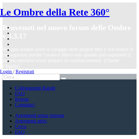
Le Ombre della Rete 360°
Benvenuti nel nuovo forum delle Ombre
v.3.3.17
Bisogna sempre avere il coraggio delle proprie idee e non temere le
conseguenze perchè l’uomo è libero solo quando può esprimere il
proprio pensiero senza piegarsi ai condizionamenti. (Charlie
Chaplin)
Login
/
Registrati
Collegamenti Rapidi
FAQ
Regole
Contattaci
Argomenti senza risposta
Argomenti attivi
Cerca
FAQ