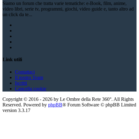
Siamo un forum che tratta varie tematiche: e-Book, film, anime,
video libri, serie tv, programmi, giochi, video guide e, tanto altro ad
un click da te...
Link utili
Contattaci
Il nostro Team
Iscritti
Cancella cookie
Copyright ©
2016
-
2026
by Le Ombre della Rete 360°. All Rights
Reserved. Powered by
phpBB
® Forum Software © phpBB Limited
version
3.3.17