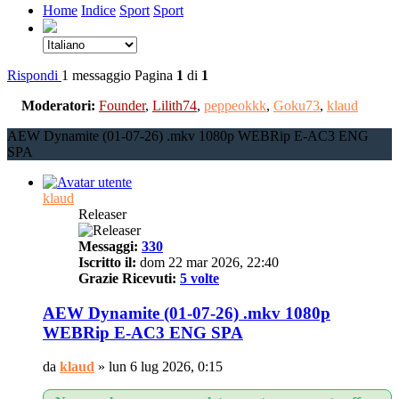
Home
Indice
Sport
Sport
Rispondi
1 messaggio
Pagina
1
di
1
Moderatori:
Founder
,
Lilith74
,
peppeokkk
,
Goku73
,
klaud
AEW Dynamite (01-07-26) .mkv 1080p WEBRip E-AC3 ENG
SPA
klaud
Releaser
Messaggi:
330
Iscritto il:
dom 22 mar 2026, 22:40
Grazie Ricevuti:
5 volte
AEW Dynamite (01-07-26) .mkv 1080p
WEBRip E-AC3 ENG SPA
da
klaud
»
lun 6 lug 2026, 0:15