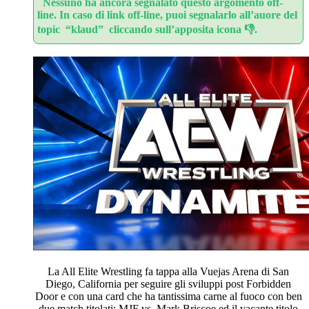
Nessuno ha ancora segnalato questo argomento off-
line. In caso di link off-line, puoi segnalarlo all’auore del
topic “klaud” cliccando sull’apposita icona 👎.
La All Elite Wrestling fa tappa alla Vuejas Arena di San
Diego, California per seguire gli sviluppi post Forbidden
Door e con una card che ha tantissima carne al fuoco con ben
due match titolati: MJF vs. Mark Briscoe ed il vacante titolo