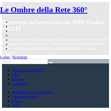
Le Ombre della Rete 360°
Benvenuti nel nuovo forum delle Ombre
v.3.3.17
Bisogna sempre avere il coraggio delle proprie idee e non temere le
conseguenze perchè l’uomo è libero solo quando può esprimere il
proprio pensiero senza piegarsi ai condizionamenti. (Charlie
Chaplin)
Login
/
Registrati
Collegamenti Rapidi
FAQ
Regole
Contattaci
Argomenti senza risposta
Argomenti attivi
Cerca
FAQ