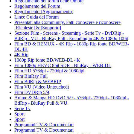
Regolamento del forum delle Ombre
Regolamento del Forum
Regolamento [Aggiornamento]
Linee Guida del Forum
Presentati alla Community. Fatti conoscere e riconoscere
[Richieste] & [Supporto]
Sezione Film - Screens - Streaming - Serie Tv - DvDRip -
BdRip - VU - BluRay Full - Encoding in 4K & 1080p 10bit
Film BD & REMUX - 4K Rip - 1080p Rip fonte BD/WEB-
DL 4K
4K Rip
1080p Rip fonte BD/WEB-DL 4K
Film 1080p HEVC 8bit SDR - BluRay - WEB-DL
Film HD 576dpi - 720dpi & 1080dpi
Film BluRay Full
Film BdRip & WEBRIP
Film VU (Video Untouched)
Film DVDRip 5/9
Anime & Manga HD DvD 5/9 - 576dpi - 720dpi - 1080dpi -
BdRip - BluRay Full & VU
Serie Tv
Sport
Sport
Programmi TV & Documentari
Programmi TV & Documentari