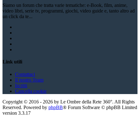
Siamo un forum che tratta varie tematiche: e-Book, film, anime,
video libri, serie tv, programmi, giochi, video guide e, tanto altro ad
un click da te...
Link utili
Contattaci
Il nostro Team
Iscritti
Cancella cookie
Copyright ©
2016
-
2026
by Le Ombre della Rete 360°. All Rights
Reserved. Powered by
phpBB
® Forum Software © phpBB Limited
version
3.3.17