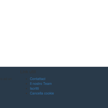
Link utili
tro ad un
Contattaci
Il nostro Team
Iscritti
Cancella cookie