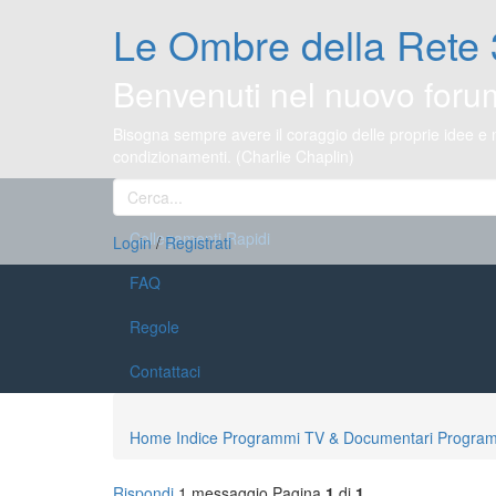
Le Ombre della Rete 
Benvenuti nel nuovo foru
Bisogna sempre avere il coraggio delle proprie idee e
condizionamenti. (Charlie Chaplin)
Collegamenti Rapidi
Login
/
Registrati
FAQ
Regole
Contattaci
Home
Indice
Programmi TV & Documentari
Program
Rispondi
1 messaggio
Pagina
1
di
1