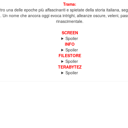
Trama:
 una delle epoche più affascinanti e spietate della storia italiana, segu
Un nome che ancora oggi evoca intrighi, alleanze oscure, veleni, passioni 
rinascimentale.
SCREEN
Spoiler
INFO
Spoiler
FILESTORE
Spoiler
TERABYTEZ
Spoiler