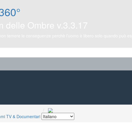
360°
m delle Ombre v.3.3.17
 non temere le conseguenze perchè l’uomo è libero solo quando può espr
mi TV & Documentari