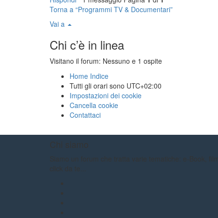
Torna a “Programmi TV & Documentari”
Vai a
Chi c’è in linea
Visitano il forum: Nessuno e 1 ospite
Home
Indice
Tutti gli orari sono
UTC+02:00
Impostazioni dei cookie
Cancella cookie
Contattaci
Chi siamo
Siamo un forum che tratta varie tematiche: e-Book, film,
click da te...