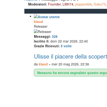
Moderatori:
Founder
,
Lilith74
,
peppeokkk
,
Goku73
Ulisse il piacere della scoperta - Lucrezia Borgia, la
klaud
Releaser
Messaggi:
328
Iscritto il:
dom 22 mar 2026, 22:40
Grazie Ricevuti:
5 volte
Ulisse il piacere della scop
da
klaud
»
mer 20 mag 2026, 22:36
Nessuno ha ancora segnalato questo argoment