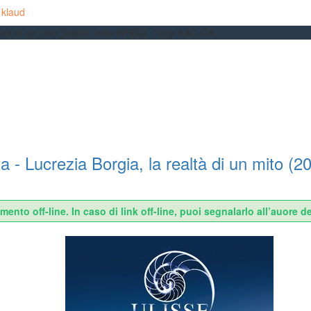
,
klaud
 realtà di un mito (2026) .mkv WEBDL 720p AAC ITA
erta - Lucrezia Borgia, la realtà di un mi
o off-line. In caso di link off-line, puoi segnalarlo all’auore de