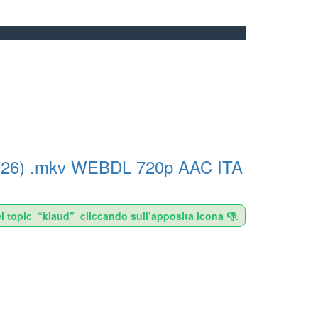
to (2026) .mkv WEBDL 720p AAC ITA
l topic “klaud” cliccando sull’apposita icona 👎.