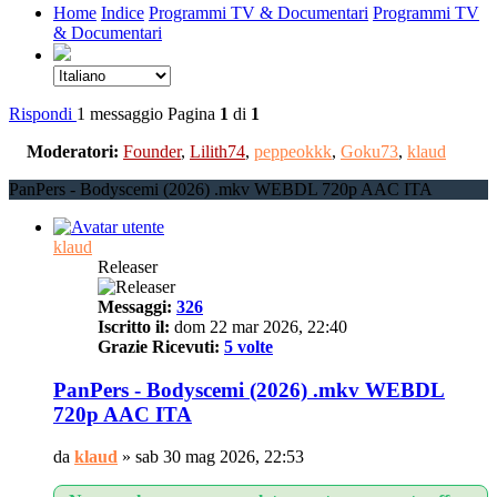
Home
Indice
Programmi TV & Documentari
Programmi TV
& Documentari
Rispondi
1 messaggio
Pagina
1
di
1
Moderatori:
Founder
,
Lilith74
,
peppeokkk
,
Goku73
,
klaud
PanPers - Bodyscemi (2026) .mkv WEBDL 720p AAC ITA
klaud
Releaser
Messaggi:
326
Iscritto il:
dom 22 mar 2026, 22:40
Grazie Ricevuti:
5 volte
PanPers - Bodyscemi (2026) .mkv WEBDL
720p AAC ITA
da
klaud
»
sab 30 mag 2026, 22:53