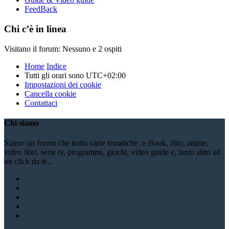
FeedBack
Chi c’è in linea
Visitano il forum: Nessuno e 2 ospiti
Home
Indice
Tutti gli orari sono
UTC+02:00
Impostazioni dei cookie
Cancella cookie
Contattaci
Chi siamo
Siamo un forum che tratta varie tematiche: e-Book, film, anime,
video libri, serie tv, programmi, giochi, video guide e, tanto altro ad
un click da te...