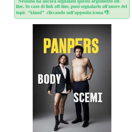
Nessuno ha ancora segnalato questo argomento off-
line. In caso di link off-line, puoi segnalarlo all’auore del
topic “klaud” cliccando sull’apposita icona 👎.