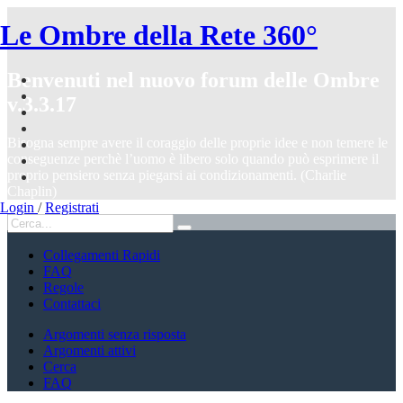
Le Ombre della Rete 360°
Benvenuti nel nuovo forum delle Ombre
v.3.3.17
Bisogna sempre avere il coraggio delle proprie idee e non temere le
conseguenze perchè l’uomo è libero solo quando può esprimere il
proprio pensiero senza piegarsi ai condizionamenti. (Charlie
Chaplin)
Login
/
Registrati
Collegamenti Rapidi
FAQ
Regole
Contattaci
Argomenti senza risposta
Argomenti attivi
Cerca
FAQ