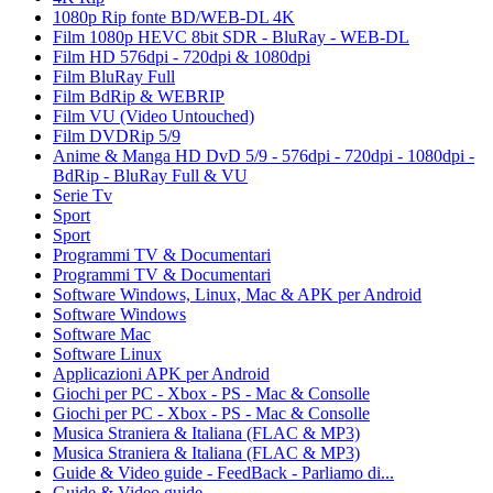
1080p Rip fonte BD/WEB-DL 4K
Film 1080p HEVC 8bit SDR - BluRay - WEB-DL
Film HD 576dpi - 720dpi & 1080dpi
Film BluRay Full
Film BdRip & WEBRIP
Film VU (Video Untouched)
Film DVDRip 5/9
Anime & Manga HD DvD 5/9 - 576dpi - 720dpi - 1080dpi -
BdRip - BluRay Full & VU
Serie Tv
Sport
Sport
Programmi TV & Documentari
Programmi TV & Documentari
Software Windows, Linux, Mac & APK per Android
Software Windows
Software Mac
Software Linux
Applicazioni APK per Android
Giochi per PC - Xbox - PS - Mac & Consolle
Giochi per PC - Xbox - PS - Mac & Consolle
Musica Straniera & Italiana (FLAC & MP3)
Musica Straniera & Italiana (FLAC & MP3)
Guide & Video guide - FeedBack - Parliamo di...
Guide & Video guide