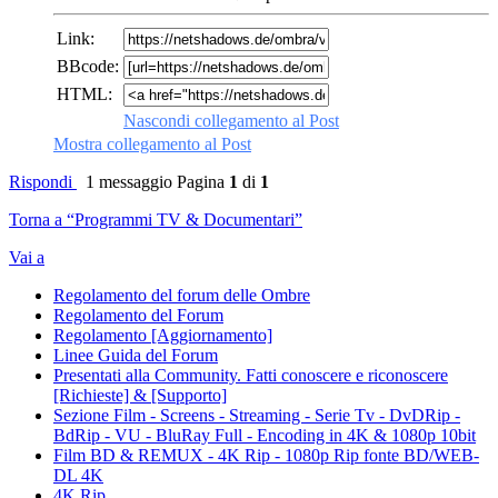
Link:
BBcode:
HTML:
Nascondi collegamento al Post
Mostra collegamento al Post
Rispondi
1 messaggio
Pagina
1
di
1
Torna a “Programmi TV & Documentari”
Vai a
Regolamento del forum delle Ombre
Regolamento del Forum
Regolamento [Aggiornamento]
Linee Guida del Forum
Presentati alla Community. Fatti conoscere e riconoscere
[Richieste] & [Supporto]
Sezione Film - Screens - Streaming - Serie Tv - DvDRip -
BdRip - VU - BluRay Full - Encoding in 4K & 1080p 10bit
Film BD & REMUX - 4K Rip - 1080p Rip fonte BD/WEB-
DL 4K
4K Rip