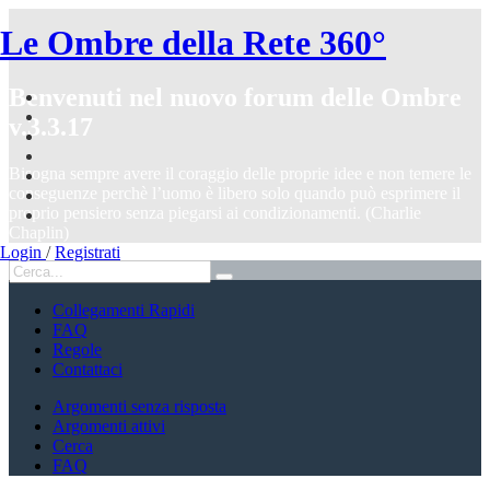
Le Ombre della Rete 360°
Benvenuti nel nuovo forum delle Ombre
v.3.3.17
Bisogna sempre avere il coraggio delle proprie idee e non temere le
conseguenze perchè l’uomo è libero solo quando può esprimere il
proprio pensiero senza piegarsi ai condizionamenti. (Charlie
Chaplin)
Login
/
Registrati
Collegamenti Rapidi
FAQ
Regole
Contattaci
Argomenti senza risposta
Argomenti attivi
Cerca
FAQ