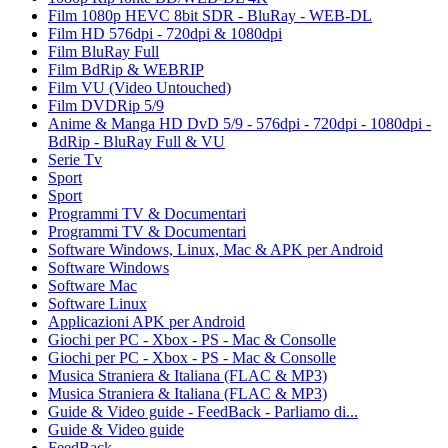
Film 1080p HEVC 8bit SDR - BluRay - WEB-DL
Film HD 576dpi - 720dpi & 1080dpi
Film BluRay Full
Film BdRip & WEBRIP
Film VU (Video Untouched)
Film DVDRip 5/9
Anime & Manga HD DvD 5/9 - 576dpi - 720dpi - 1080dpi -
BdRip - BluRay Full & VU
Serie Tv
Sport
Sport
Programmi TV & Documentari
Programmi TV & Documentari
Software Windows, Linux, Mac & APK per Android
Software Windows
Software Mac
Software Linux
Applicazioni APK per Android
Giochi per PC - Xbox - PS - Mac & Consolle
Giochi per PC - Xbox - PS - Mac & Consolle
Musica Straniera & Italiana (FLAC & MP3)
Musica Straniera & Italiana (FLAC & MP3)
Guide & Video guide - FeedBack - Parliamo di...
Guide & Video guide
FeedBack