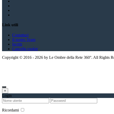
Link utili
Contattaci
Il nostro Team
Iscritti
Cancella cookie
Copyright ©
2016
-
2026
by Le Ombre della Rete 360°. All Rights 
×
Login
Ricordami