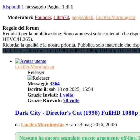
Rispondi
1 messaggio
Pagina
1
di
1
Moderatori:
Founder
,
Lilith74
,
peppeokkk
,
Lucifer.Morningstar
Regole del forum
Requisiti per la pubblicazione: Sono ammessi solo contenuti che rispet
HEVC/H.265).
Ricorda: la qualità è la nostra priorità. Pubblica solo materiale che
Dark City - Director's Cut (1998) FullHD 1080p UHDrip DV/H
Lucifer.Morningstar
Releaser
Messaggi:
3364
Iscritto il:
sab 18 ott 2025, 15:54
Grazie Inviati:
1 volta
Grazie Ricevuti:
70 volte
Dark City - Director's Cut (1998) FullHD 1
da
Lucifer.Morningstar
»
sab 23 mag 2026, 20:06
Nessuno ha ancora segnalato questo argomento off-line. In 