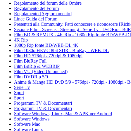
Regolamento del forum delle Ombre
Regolamento del Forum
Regolamento [Aggiornamento]
Linee Guida del Forum
Presentati alla Community. Fatti conoscere e riconoscere [Rich
Sezione Film - Screens - Streaming - Serie Tv - DvDRip - Bd
Film BD & REMUX - 4K Rip - 1080p Rip fonte BD/WEB-D
4K Rip
1080p Rip fonte BD/WEB-DL 4K
Film 1080p HEVC 8bit SDR - BluRay - WEB-DL
Film HD 576dpi - 720dpi & 1080dpi
Film BluRay Full
Film BdRip & WEBRIP
Film VU (Video Untouched)
Film DVDRip 5/9
Anime & Manga HD DvD 5/9 - 576dpi - 720dpi - 1080dpi - B
Serie Tv
Sport
Sport
Programmi TV & Documentari
Programmi TV & Documentari
Software Windows, Linux, Mac & APK per Android
Software Windows
Software Mac
Software Linux