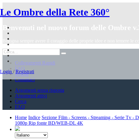
Le Ombre della Rete 360°
Benvenuti nel nuovo forum delle Ombre v.
Bisogna sempre avere il coraggio delle proprie idee e non temere le c
Collegamenti Rapidi
FAQ
Login
/
Registrati
Regole
Contattaci
Argomenti senza risposta
Argomenti attivi
Cerca
FAQ
Home
Indice
Sezione Film - Screens - Streaming - Serie Tv 
1080p Rip fonte BD/WEB-DL 4K