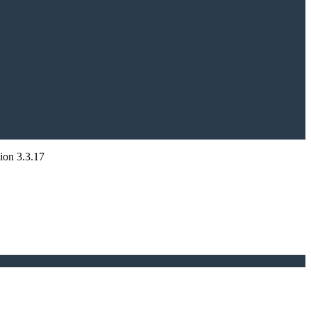
sion
3.3.17