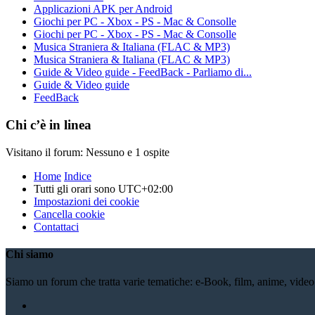
Applicazioni APK per Android
Giochi per PC - Xbox - PS - Mac & Consolle
Giochi per PC - Xbox - PS - Mac & Consolle
Musica Straniera & Italiana (FLAC & MP3)
Musica Straniera & Italiana (FLAC & MP3)
Guide & Video guide - FeedBack - Parliamo di...
Guide & Video guide
FeedBack
Chi c’è in linea
Visitano il forum: Nessuno e 1 ospite
Home
Indice
Tutti gli orari sono
UTC+02:00
Impostazioni dei cookie
Cancella cookie
Contattaci
Chi siamo
Siamo un forum che tratta varie tematiche: e-Book, film, anime, video li