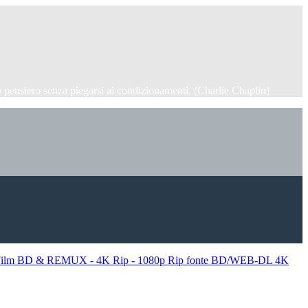
 pensiero senza piegarsi ai condizionamenti. (Charlie Chaplin)
ilm BD & REMUX - 4K Rip - 1080p Rip fonte BD/WEB-DL 4K