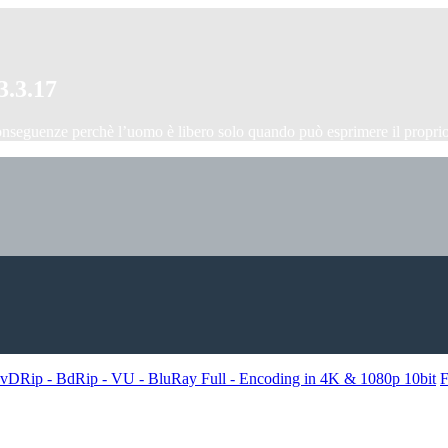
3.3.17
onseguenze perchè l’uomo è libero solo quando può esprimere il proprio
- DvDRip - BdRip - VU - BluRay Full - Encoding in 4K & 1080p 10bit
F