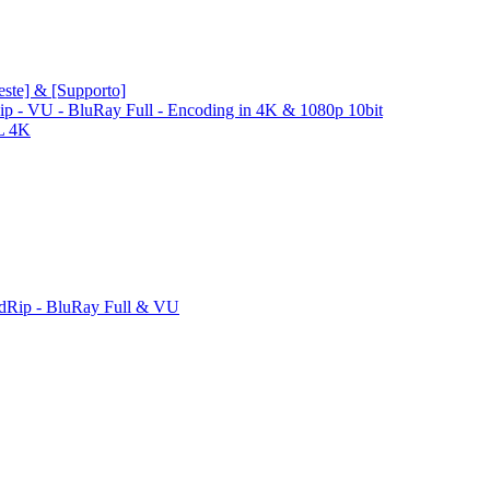
ieste] & [Supporto]
Rip - VU - BluRay Full - Encoding in 4K & 1080p 10bit
L 4K
dRip - BluRay Full & VU