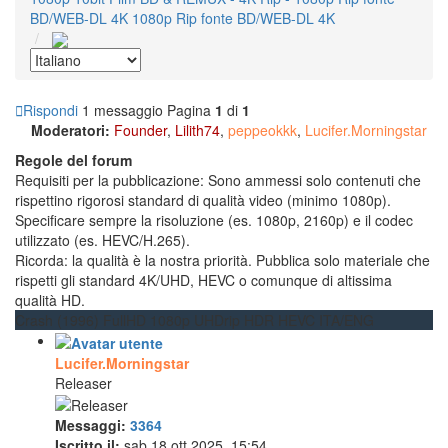
BD/WEB-DL 4K
1080p Rip fonte BD/WEB-DL 4K
Rispondi
1 messaggio
Pagina
1
di
1
Moderatori:
Founder
,
Lilith74
,
peppeokkk
,
Lucifer.Morningstar
Regole del forum
Requisiti per la pubblicazione: Sono ammessi solo contenuti che
rispettino rigorosi standard di qualità video (minimo 1080p).
Specificare sempre la risoluzione (es. 1080p, 2160p) e il codec
utilizzato (es. HEVC/H.265).
Ricorda: la qualità è la nostra priorità. Pubblica solo materiale che
rispetti gli standard 4K/UHD, HEVC o comunque di altissima
qualità HD.
Crash (1996) FullHD 1080p UHDrip HDR HEVC ITA/ENG
Lucifer.Morningstar
Releaser
Messaggi:
3364
Iscritto il:
sab 18 ott 2025, 15:54