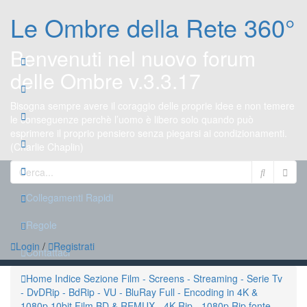
Le Ombre della Rete 360°
Benvenuti nel nuovo forum
delle Ombre v.3.3.17
Bisogna sempre avere il coraggio delle proprie idee e non temere
le conseguenze perchè l’uomo è libero solo quando può
esprimere il proprio pensiero senza piegarsi ai condizionamenti.
(Charlie Chaplin)
Collegamenti Rapidi
Regole
Login
/
Registrati
Contattaci
Home
Indice
Sezione Film - Screens - Streaming - Serie Tv
- DvDRip - BdRip - VU - BluRay Full - Encoding in 4K &
1080p 10bit
Film BD & REMUX - 4K Rip - 1080p Rip fonte