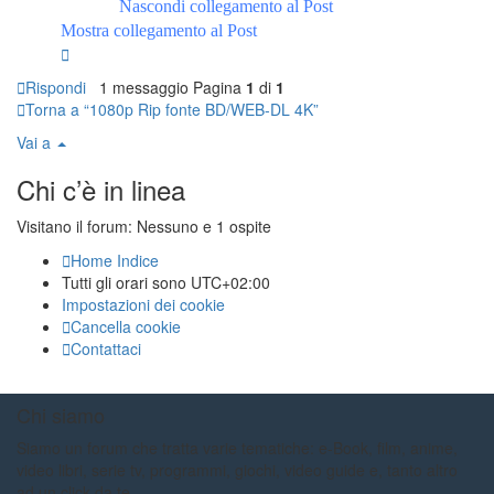
Nascondi collegamento al Post
Mostra collegamento al Post
Rispondi
1 messaggio
Pagina
1
di
1
Torna a “1080p Rip fonte BD/WEB-DL 4K”
Vai a
Chi c’è in linea
Visitano il forum: Nessuno e 1 ospite
Home
Indice
Tutti gli orari sono
UTC+02:00
Impostazioni dei cookie
Cancella cookie
Contattaci
Chi siamo
Siamo un forum che tratta varie tematiche: e-Book, film, anime,
video libri, serie tv, programmi, giochi, video guide e, tanto altro
ad un click da te...