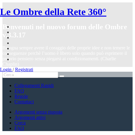
Le Ombre della Rete 360°
Benvenuti nel nuovo forum delle Ombre
v.3.3.17
Bisogna sempre avere il coraggio delle proprie idee e non temere le
conseguenze perchè l’uomo è libero solo quando può esprimere il
proprio pensiero senza piegarsi ai condizionamenti. (Charlie
Chaplin)
Login
/
Registrati
Collegamenti Rapidi
FAQ
Regole
Contattaci
Argomenti senza risposta
Argomenti attivi
Cerca
FAQ