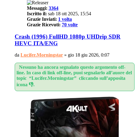
Messaggi:
3364
Iscritto il:
sab 18 ott 2025, 15:54
Grazie Inviati:
1 volta
Grazie Ricevuti:
70 volte
Crash (1996) FullHD 1080p UHDrip SDR
HEVC ITA/ENG
da
Lucifer.Morningstar
»
gio 18 giu 2026, 0:07
Nessuno ha ancora segnalato questo argomento off-
line. In caso di link off-line, puoi segnalarlo all’auore del
topic “Lucifer.Morningstar” cliccando sull’apposita
icona 👎.