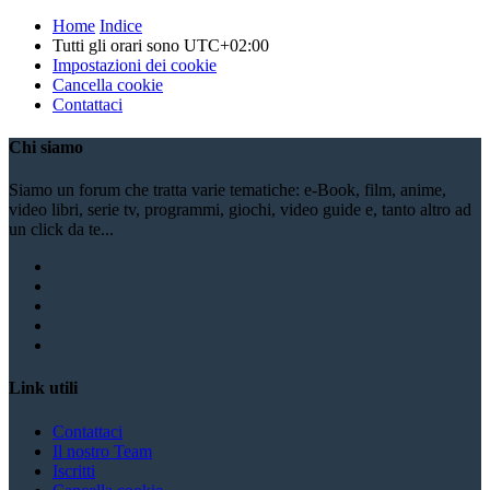
Home
Indice
Tutti gli orari sono
UTC+02:00
Impostazioni dei cookie
Cancella cookie
Contattaci
Chi siamo
Siamo un forum che tratta varie tematiche: e-Book, film, anime,
video libri, serie tv, programmi, giochi, video guide e, tanto altro ad
un click da te...
Link utili
Contattaci
Il nostro Team
Iscritti