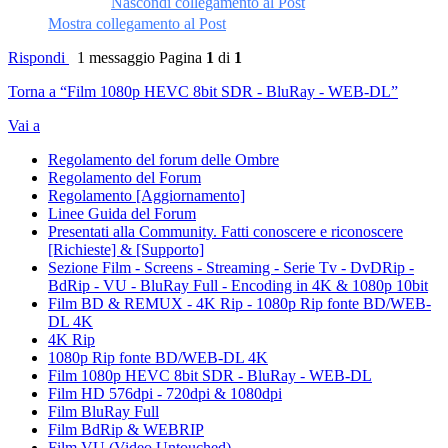
Nascondi collegamento al Post
Mostra collegamento al Post
Rispondi
1 messaggio
Pagina
1
di
1
Torna a “Film 1080p HEVC 8bit SDR - BluRay - WEB-DL”
Vai a
Regolamento del forum delle Ombre
Regolamento del Forum
Regolamento [Aggiornamento]
Linee Guida del Forum
Presentati alla Community. Fatti conoscere e riconoscere
[Richieste] & [Supporto]
Sezione Film - Screens - Streaming - Serie Tv - DvDRip -
BdRip - VU - BluRay Full - Encoding in 4K & 1080p 10bit
Film BD & REMUX - 4K Rip - 1080p Rip fonte BD/WEB-
DL 4K
4K Rip
1080p Rip fonte BD/WEB-DL 4K
Film 1080p HEVC 8bit SDR - BluRay - WEB-DL
Film HD 576dpi - 720dpi & 1080dpi
Film BluRay Full
Film BdRip & WEBRIP
Film VU (Video Untouched)