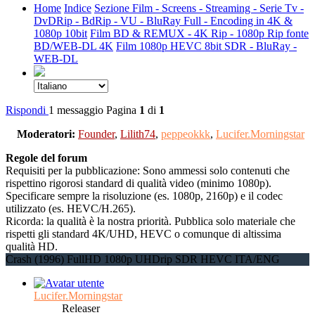
Home
Indice
Sezione Film - Screens - Streaming - Serie Tv -
DvDRip - BdRip - VU - BluRay Full - Encoding in 4K &
1080p 10bit
Film BD & REMUX - 4K Rip - 1080p Rip fonte
BD/WEB-DL 4K
Film 1080p HEVC 8bit SDR - BluRay -
WEB-DL
Rispondi
1 messaggio
Pagina
1
di
1
Moderatori:
Founder
,
Lilith74
,
peppeokkk
,
Lucifer.Morningstar
Regole del forum
Requisiti per la pubblicazione: Sono ammessi solo contenuti che
rispettino rigorosi standard di qualità video (minimo 1080p).
Specificare sempre la risoluzione (es. 1080p, 2160p) e il codec
utilizzato (es. HEVC/H.265).
Ricorda: la qualità è la nostra priorità. Pubblica solo materiale che
rispetti gli standard 4K/UHD, HEVC o comunque di altissima
qualità HD.
Crash (1996) FullHD 1080p UHDrip SDR HEVC ITA/ENG
Lucifer.Morningstar
Releaser