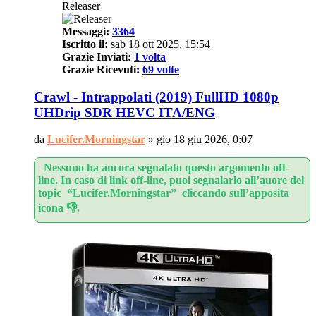
Releaser
Messaggi:
3364
Iscritto il:
sab 18 ott 2025, 15:54
Grazie Inviati:
1 volta
Grazie Ricevuti:
69 volte
Crawl - Intrappolati (2019) FullHD 1080p
UHDrip SDR HEVC ITA/ENG
da
Lucifer.Morningstar
»
gio 18 giu 2026, 0:07
Nessuno ha ancora segnalato questo argomento off-
line. In caso di link off-line, puoi segnalarlo all’auore del
topic “Lucifer.Morningstar” cliccando sull’apposita
icona 👎.