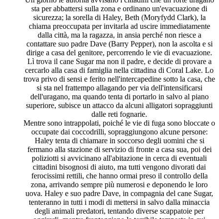
sta per abbattersi sulla zona e ordinano un'evacuazione di
sicurezza; la sorella di Haley, Beth (Moryfydd Clark), la
chiama preoccupata per invitarla ad uscire immediatamente
dalla città, ma la ragazza, in ansia perché non riesce a
contattare suo padre Dave (Barry Pepper), non la ascolta e si
dirige a casa del genitore, percorrendo le vie di evacuazione.
Lì trova il cane Sugar ma non il padre, e decide di provare a
cercarlo alla casa di famiglia nella cittadina di Coral Lake. Lo
trova privo di sensi e ferito nell'intercapedine sotto la casa, che
si sta nel frattempo allagando per via dell'intensificarsi
dell'uragano, ma quando tenta di portarlo in salvo al piano
superiore, subisce un attacco da alcuni alligatori sopraggiunti
dalle reti fognarie.
Mentre sono intrappolati, poiché le vie di fuga sono bloccate o
occupate dai coccodrilli, sopraggiungono alcune persone:
Haley tenta di chiamare in soccorso degli uomini che si
fermano alla stazione di servizio di fronte a casa sua, poi dei
poliziotti si avvicinano all'abitazione in cerca di eventuali
cittadini bisognosi di aiuto, ma tutti vengono divorati dai
ferocissimi rettili, che hanno ormai preso il controllo della
zona, arrivando sempre più numerosi e deponendo le loro
uova. Haley e suo padre Dave, in compagnia del cane Sugar,
tenteranno in tutti i modi di mettersi in salvo dalla minaccia
degli animali predatori, tentando diverse scappatoie per