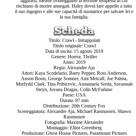
aggirarli, mentre fronteggiano la terribile tempesta in cui
rischiano di morire annegati. Haley dovrà fare appello a tutto
il suo ingegno e alle sue capacità di nuotatrice per salvare lei e
la sua famiglia.
Titolo: Crawl - Intrappolati
Titolo originale: Crawl
Data di uscita: 15 agosto 2019
Genere: Horror, Thriller
Anno: 2019
Regia: Alexandre Aja
Attori: Kaya Scodelario, Barry Pepper, Ross Anderson,
Anson Boon, George Somner, Ami Metcalf, Joe Palma,
Morfydd Clark, Tina Pribicevic, Annamaria Serda, Savannah
Steyn, Jovana Dragas, Colin McFarlane
Paese: USA
Durata: 87 min
Distribuzione: 20th Century Fox
Sceneggiatura: Alexandre Aja, Michael Rasmussen, Shawn
Rasmussen
Fotografia: Maxime Alexandre
Montaggio: Elliot Greenberg
Produzione: Ghost House Pictures, Paramount Pictures