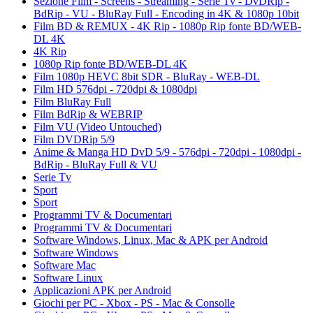
Sezione Film - Screens - Streaming - Serie Tv - DvDRip -
BdRip - VU - BluRay Full - Encoding in 4K & 1080p 10bit
Film BD & REMUX - 4K Rip - 1080p Rip fonte BD/WEB-
DL 4K
4K Rip
1080p Rip fonte BD/WEB-DL 4K
Film 1080p HEVC 8bit SDR - BluRay - WEB-DL
Film HD 576dpi - 720dpi & 1080dpi
Film BluRay Full
Film BdRip & WEBRIP
Film VU (Video Untouched)
Film DVDRip 5/9
Anime & Manga HD DvD 5/9 - 576dpi - 720dpi - 1080dpi -
BdRip - BluRay Full & VU
Serie Tv
Sport
Sport
Programmi TV & Documentari
Programmi TV & Documentari
Software Windows, Linux, Mac & APK per Android
Software Windows
Software Mac
Software Linux
Applicazioni APK per Android
Giochi per PC - Xbox - PS - Mac & Consolle