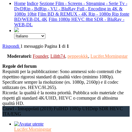
Home
Indice
Sezione Film - Screens - Streaming - Serie Tv -
DvDRip - BdRip - VU - BluRay Full - Encoding in 4K &
1080p 10bit
Film BD & REMUX - 4K Rip - 1080p Rip fonte
BD/WEB-DL 4K
Film 1080p HEVC 8bit SDR - BluRay -
WEB-DL
Rispondi
1 messaggio
Pagina
1
di
1
Moderatori:
Founder
,
Lilith74
,
peppeokkk
,
Lucifer.Morningstar
Regole del forum
Requisiti per la pubblicazione: Sono ammessi solo contenuti che
rispettino rigorosi standard di qualità video (minimo 1080p).
Specificare sempre la risoluzione (es. 1080p, 2160p) e il codec
utilizzato (es. HEVC/H.265).
Ricorda: la qualità è la nostra priorità. Pubblica solo materiale che
rispetti gli standard 4K/UHD, HEVC o comunque di altissima
qualità HD.
Crawl - Intrappolati (2019) FullHD 1080p UHDrip SDR HEVC
ITA/ENG
Lucifer.Morningstar