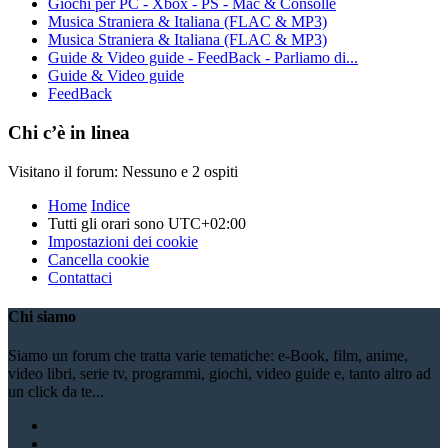
Giochi per PC - Xbox - PS - Mac & Consolle
Musica Straniera & Italiana (FLAC & MP3)
Musica Straniera & Italiana (FLAC & MP3)
Guide & Video guide - FeedBack - Parliamo di...
Guide & Video guide
FeedBack
Chi c’è in linea
Visitano il forum: Nessuno e 2 ospiti
Home
Indice
Tutti gli orari sono
UTC+02:00
Impostazioni dei cookie
Cancella cookie
Contattaci
Chi siamo
Siamo un forum che tratta varie tematiche: e-Book, film, anime,
video libri, serie tv, programmi, giochi, video guide e, tanto altro ad
un click da te...