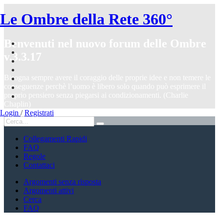
Le Ombre della Rete 360°
Benvenuti nel nuovo forum delle Ombre
v.3.3.17
Bisogna sempre avere il coraggio delle proprie idee e non temere le
conseguenze perchè l’uomo è libero solo quando può esprimere il
proprio pensiero senza piegarsi ai condizionamenti. (Charlie
Chaplin)
Login
/
Registrati
Collegamenti Rapidi
FAQ
Regole
Contattaci
Argomenti senza risposta
Argomenti attivi
Cerca
FAQ