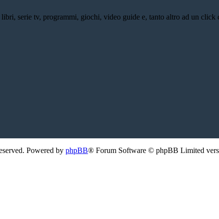
bri, serie tv, programmi, giochi, video guide e, tanto altro ad un click d
Reserved. Powered by
phpBB
® Forum Software © phpBB Limited ver