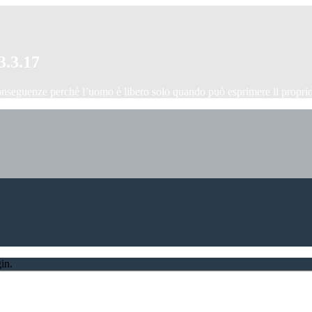
3.3.17
onseguenze perchè l’uomo è libero solo quando può esprimere il proprio
in.