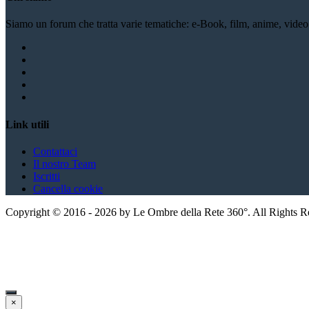
Siamo un forum che tratta varie tematiche: e-Book, film, anime, video li
Link utili
Contattaci
Il nostro Team
Iscritti
Cancella cookie
Copyright ©
2016
-
2026
by Le Ombre della Rete 360°. All Rights 
×