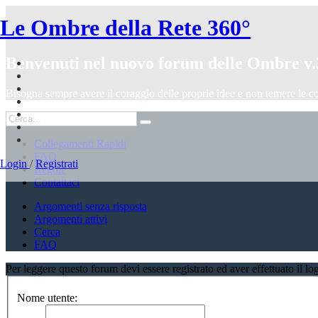
Le Ombre della Rete 360°
Benvenuti nel nuovo forum delle Ombre v.
Bisogna sempre avere il coraggio delle proprie idee e non temere le c
Collegamenti Rapidi
FAQ
Login
/
Registrati
Regole
Contattaci
Argomenti senza risposta
Argomenti attivi
Cerca
FAQ
Per leggere questo forum devi essere registrato ed aver effettuato il log
Nome utente: