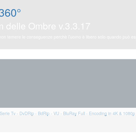
360°
m delle Ombre v.3.3.17
 non temere le conseguenze perchè l’uomo è libero solo quando può espr
Serie Tv - DvDRip - BdRip - VU - BluRay Full - Encoding in 4K & 1080p 