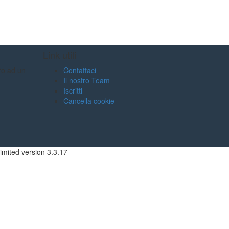
Link utili
tro ad un
Contattaci
Il nostro Team
Iscritti
Cancella cookie
imited version
3.3.17