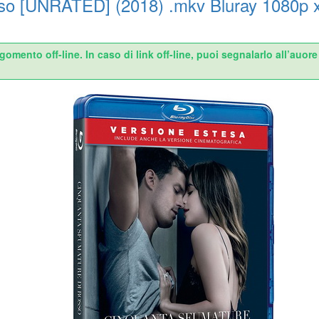
sso [UNRATED] (2018) .mkv Bluray 1080p
ento off-line. In caso di link off-line, puoi segnalarlo all’auo