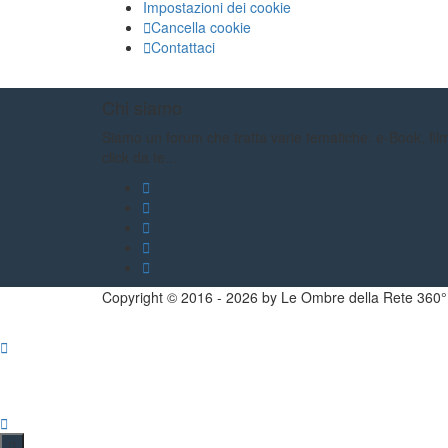
Impostazioni dei cookie
Cancella cookie
Contattaci
Chi siamo
Siamo un forum che tratta varie tematiche: e-Book, film,
click da te...
Copyright ©
2016
-
2026
by Le Ombre della Rete 360°