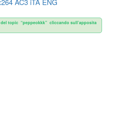
 x264 AC3 iTA ENG
re del topic “peppeokkk” cliccando sull’apposita