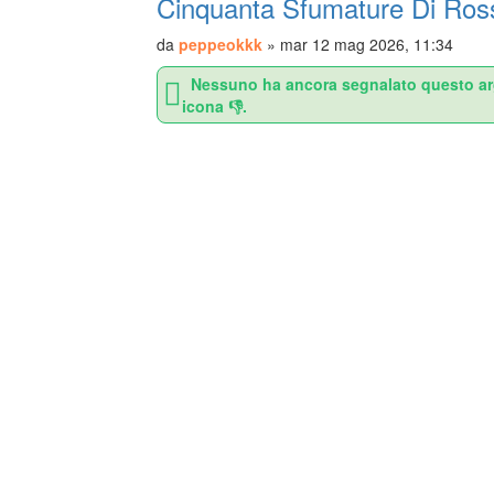
Cinquanta Sfumature Di Ro
da
peppeokkk
»
mar 12 mag 2026, 11:34
Nessuno ha ancora segnalato questo argom
icona 👎.