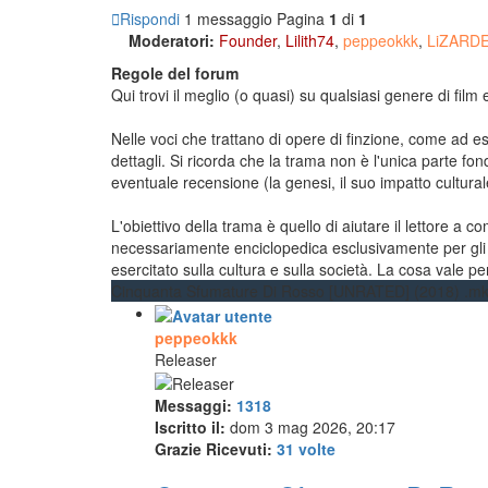
Rispondi
1 messaggio
Pagina
1
di
1
Moderatori:
Founder
,
Lilith74
,
peppeokkk
,
LiZARD
Regole del forum
Qui trovi il meglio (o quasi) su qualsiasi genere di fil
Nelle voci che trattano di opere di finzione, come ad e
dettagli. Si ricorda che la trama non è l'unica parte 
eventuale recensione (la genesi, il suo impatto cultural
L'obiettivo della trama è quello di aiutare il lettore a
necessariamente enciclopedica esclusivamente per gli eve
esercitato sulla cultura e sulla società. La cosa vale per
Cinquanta Sfumature Di Rosso [UNRATED] (2018) .m
peppeokkk
Releaser
Messaggi:
1318
Iscritto il:
dom 3 mag 2026, 20:17
Grazie Ricevuti:
31 volte