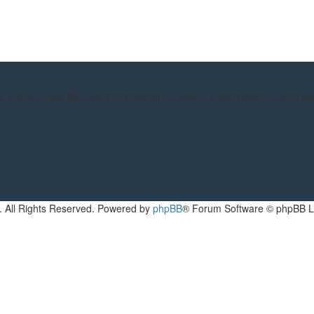
 anime, video libri, serie tv, programmi, giochi, video guide e, tanto al
. All Rights Reserved. Powered by
phpBB
® Forum Software © phpBB L