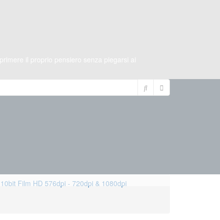
imere il proprio pensiero senza piegarsi ai
10bit
Film HD 576dpi - 720dpi & 1080dpi