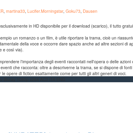
ER
,
martina33
,
Lucifer.Morningstar
,
Goku73
,
Dausen
m esclusivamente in HD disponibile per il download (scarico), il tutto gra
sempio un romanzo o un film, è utile riportare la trama, cioè un riassun
fondamentale della voce e occorre dare spazio anche ad altre sezioni d
e e così via).
 comprendere l'importanza degli eventi raccontati nell'opera o delle azio
nti che racconta: oltre a descriverne la trama, se si dispone di fonti d
 le opere di fiction esattamente come per tutti gli altri generi di voci.
kv Bluray 1080p x264 AC3 iTA ENG