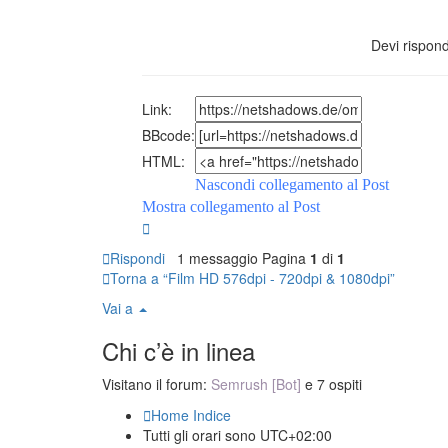
Devi rispond
Link:
BBcode:
HTML:
Nascondi collegamento al Post
Mostra collegamento al Post
Rispondi
1 messaggio
Pagina
1
di
1
Torna a “Film HD 576dpi - 720dpi & 1080dpi”
Vai a
Chi c’è in linea
Visitano il forum:
Semrush [Bot]
e 7 ospiti
Home
Indice
Tutti gli orari sono
UTC+02:00