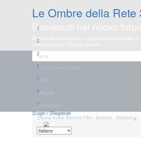
Le Ombre della Rete 
Benvenuti nel nuovo foru
Bisogna sempre avere il coraggio delle proprie idee e
condizionamenti. (Charlie Chaplin)
Collegamenti Rapidi
FAQ
Regole
Contattaci
Login
/
Registrati
Home
Indice
Sezione Film - Screens - Streaming - 