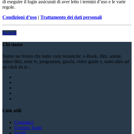
di eseguire il login assicurati di aver letto i termini d’uso e le varie
regole.
Condizioni d’uso
|
Trattamento dei dati personali
Iscriviti
Chi siamo
Siamo un forum che tratta varie tematiche: e-Book, film, anime,
video libri, serie tv, programmi, giochi, video guide e, tanto altro ad
un click da te...
Link utili
Contattaci
Il nostro Team
Iscritti