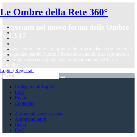
Le Ombre della Rete 360°
Benvenuti nel nuovo forum delle Ombre
v.3.3.17
Bisogna sempre avere il coraggio delle proprie idee e non temere le
conseguenze perchè l’uomo è libero solo quando può esprimere il
proprio pensiero senza piegarsi ai condizionamenti. (Charlie
Chaplin)
Login
/
Registrati
Collegamenti Rapidi
FAQ
Regole
Contattaci
Argomenti senza risposta
Argomenti attivi
Cerca
FAQ